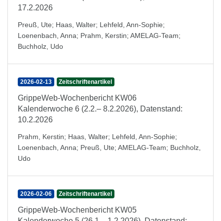
17.2.2026
Preuß, Ute
;
Haas, Walter
;
Lehfeld, Ann-Sophie
;
Loenenbach, Anna
;
Prahm, Kerstin
;
AMELAG-Team
;
Buchholz, Udo
2026-02-13
Zeitschriftenartikel
GrippeWeb-Wochenbericht KW06
Kalenderwoche 6 (2.2.– 8.2.2026), Datenstand:
10.2.2026
Prahm, Kerstin
;
Haas, Walter
;
Lehfeld, Ann-Sophie
;
Loenenbach, Anna
;
Preuß, Ute
;
AMELAG-Team
;
Buchholz,
Udo
2026-02-06
Zeitschriftenartikel
GrippeWeb-Wochenbericht KW05
Kalenderwoche 5 (26.1.– 1.2.2026), Datenstand: