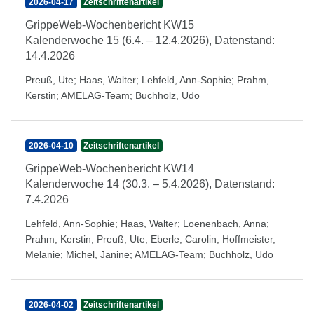
2026-04-17
Zeitschriftenartikel
GrippeWeb-Wochenbericht KW15
Kalenderwoche 15 (6.4. – 12.4.2026), Datenstand:
14.4.2026
Preuß, Ute
;
Haas, Walter
;
Lehfeld, Ann-Sophie
;
Prahm,
Kerstin
;
AMELAG-Team
;
Buchholz, Udo
2026-04-10
Zeitschriftenartikel
GrippeWeb-Wochenbericht KW14
Kalenderwoche 14 (30.3. – 5.4.2026), Datenstand:
7.4.2026
Lehfeld, Ann-Sophie
;
Haas, Walter
;
Loenenbach, Anna
;
Prahm, Kerstin
;
Preuß, Ute
;
Eberle, Carolin
;
Hoffmeister,
Melanie
;
Michel, Janine
;
AMELAG-Team
;
Buchholz, Udo
2026-04-02
Zeitschriftenartikel