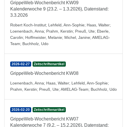
GrippeWeb-Wochenbericht KW09
Kalenderwoche 9 (23.2. – 1.3.2026), Datenstand:
3.3.2026
Robert Koch-Institut
;
Lehfeld, Ann-Sophie
;
Haas, Walter
;
Loenenbach, Anna
;
Prahm, Kerstin
;
Preuß, Ute
;
Eberle,
Carolin
;
Hoffmeister, Melanie
;
Michel, Janine
;
AMELAG-
Team
;
Buchholz, Udo
2026-02-27
Zeitschriftenartikel
GrippeWeb-Wochenbericht KW08
Loenenbach, Anna
;
Haas, Walter
;
Lehfeld, Ann-Sophie
;
Prahm, Kerstin
;
Preuß, Ute
;
AMELAG-Team
;
Buchholz, Udo
2026-02-20
Zeitschriftenartikel
GrippeWeb-Wochenbericht KW07
Kalenderwoche 7 (9.2. – 15.2.2026), Datenstand: