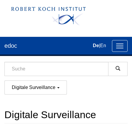
edoc
De
|
En
Umsch
der
Navig
Digitale Surveillance
Digitale Surveillance