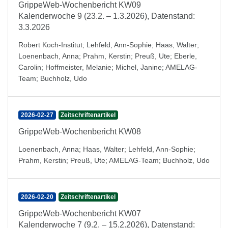
GrippeWeb-Wochenbericht KW09
Kalenderwoche 9 (23.2. – 1.3.2026), Datenstand:
3.3.2026
Robert Koch-Institut
;
Lehfeld, Ann-Sophie
;
Haas, Walter
;
Loenenbach, Anna
;
Prahm, Kerstin
;
Preuß, Ute
;
Eberle,
Carolin
;
Hoffmeister, Melanie
;
Michel, Janine
;
AMELAG-
Team
;
Buchholz, Udo
2026-02-27
Zeitschriftenartikel
GrippeWeb-Wochenbericht KW08
Loenenbach, Anna
;
Haas, Walter
;
Lehfeld, Ann-Sophie
;
Prahm, Kerstin
;
Preuß, Ute
;
AMELAG-Team
;
Buchholz, Udo
2026-02-20
Zeitschriftenartikel
GrippeWeb-Wochenbericht KW07
Kalenderwoche 7 (9.2. – 15.2.2026), Datenstand: