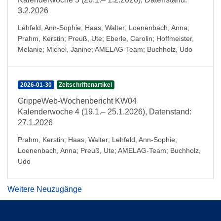
3.2.2026
Lehfeld, Ann-Sophie
;
Haas, Walter
;
Loenenbach, Anna
;
Prahm, Kerstin
;
Preuß, Ute
;
Eberle, Carolin
;
Hoffmeister,
Melanie
;
Michel, Janine
;
AMELAG-Team
;
Buchholz, Udo
2026-01-30
Zeitschriftenartikel
GrippeWeb-Wochenbericht KW04
Kalenderwoche 4 (19.1.– 25.1.2026), Datenstand:
27.1.2026
Prahm, Kerstin
;
Haas, Walter
;
Lehfeld, Ann-Sophie
;
Loenenbach, Anna
;
Preuß, Ute
;
AMELAG-Team
;
Buchholz,
Udo
Weitere Neuzugänge