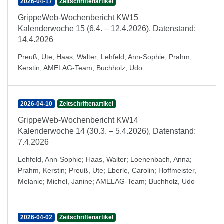
2026-04-17
Zeitschriftenartikel
GrippeWeb-Wochenbericht KW15
Kalenderwoche 15 (6.4. – 12.4.2026), Datenstand:
14.4.2026
Preuß, Ute
;
Haas, Walter
;
Lehfeld, Ann-Sophie
;
Prahm,
Kerstin
;
AMELAG-Team
;
Buchholz, Udo
2026-04-10
Zeitschriftenartikel
GrippeWeb-Wochenbericht KW14
Kalenderwoche 14 (30.3. – 5.4.2026), Datenstand:
7.4.2026
Lehfeld, Ann-Sophie
;
Haas, Walter
;
Loenenbach, Anna
;
Prahm, Kerstin
;
Preuß, Ute
;
Eberle, Carolin
;
Hoffmeister,
Melanie
;
Michel, Janine
;
AMELAG-Team
;
Buchholz, Udo
2026-04-02
Zeitschriftenartikel