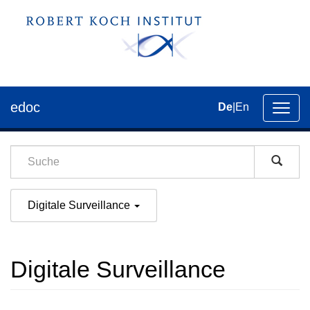
edoc
De
|
En
Umsch
der
Navig
Digitale Surveillance
Digitale Surveillance