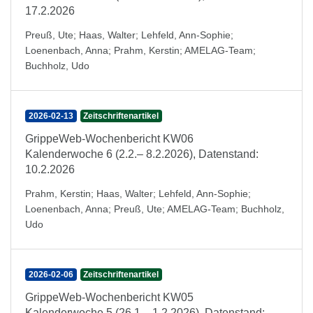
17.2.2026
Preuß, Ute
;
Haas, Walter
;
Lehfeld, Ann-Sophie
;
Loenenbach, Anna
;
Prahm, Kerstin
;
AMELAG-Team
;
Buchholz, Udo
2026-02-13
Zeitschriftenartikel
GrippeWeb-Wochenbericht KW06
Kalenderwoche 6 (2.2.– 8.2.2026), Datenstand:
10.2.2026
Prahm, Kerstin
;
Haas, Walter
;
Lehfeld, Ann-Sophie
;
Loenenbach, Anna
;
Preuß, Ute
;
AMELAG-Team
;
Buchholz,
Udo
2026-02-06
Zeitschriftenartikel
GrippeWeb-Wochenbericht KW05
Kalenderwoche 5 (26.1.– 1.2.2026), Datenstand: