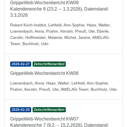
GrippeWeb-Wochenbericht KW09
Kalenderwoche 9 (23.2. – 1.3.2026), Datenstand:
3.3.2026
Robert Koch-Institut
;
Lehfeld, Ann-Sophie
;
Haas, Walter
;
Loenenbach, Anna
;
Prahm, Kerstin
;
Preuß, Ute
;
Eberle,
Carolin
;
Hoffmeister, Melanie
;
Michel, Janine
;
AMELAG-
Team
;
Buchholz, Udo
2026-02-27
Zeitschriftenartikel
GrippeWeb-Wochenbericht KW08
Loenenbach, Anna
;
Haas, Walter
;
Lehfeld, Ann-Sophie
;
Prahm, Kerstin
;
Preuß, Ute
;
AMELAG-Team
;
Buchholz, Udo
2026-02-20
Zeitschriftenartikel
GrippeWeb-Wochenbericht KW07
Kalenderwoche 7 (9.2. – 15.2.2026), Datenstand: