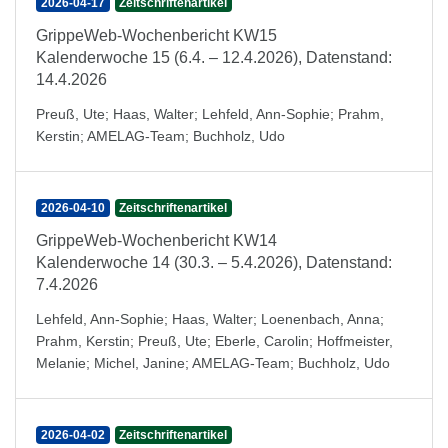
2026-04-17
Zeitschriftenartikel
GrippeWeb-Wochenbericht KW15
Kalenderwoche 15 (6.4. – 12.4.2026), Datenstand:
14.4.2026
Preuß, Ute
;
Haas, Walter
;
Lehfeld, Ann-Sophie
;
Prahm,
Kerstin
;
AMELAG-Team
;
Buchholz, Udo
2026-04-10
Zeitschriftenartikel
GrippeWeb-Wochenbericht KW14
Kalenderwoche 14 (30.3. – 5.4.2026), Datenstand:
7.4.2026
Lehfeld, Ann-Sophie
;
Haas, Walter
;
Loenenbach, Anna
;
Prahm, Kerstin
;
Preuß, Ute
;
Eberle, Carolin
;
Hoffmeister,
Melanie
;
Michel, Janine
;
AMELAG-Team
;
Buchholz, Udo
2026-04-02
Zeitschriftenartikel