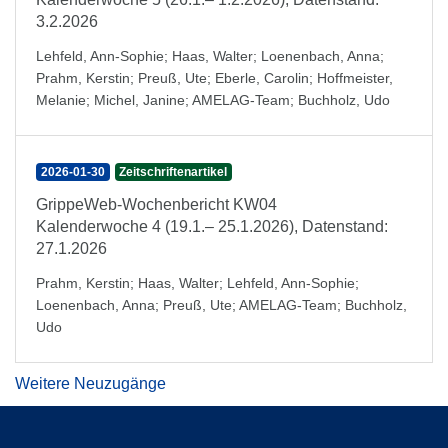
3.2.2026
Lehfeld, Ann-Sophie
;
Haas, Walter
;
Loenenbach, Anna
;
Prahm, Kerstin
;
Preuß, Ute
;
Eberle, Carolin
;
Hoffmeister,
Melanie
;
Michel, Janine
;
AMELAG-Team
;
Buchholz, Udo
2026-01-30
Zeitschriftenartikel
GrippeWeb-Wochenbericht KW04
Kalenderwoche 4 (19.1.– 25.1.2026), Datenstand:
27.1.2026
Prahm, Kerstin
;
Haas, Walter
;
Lehfeld, Ann-Sophie
;
Loenenbach, Anna
;
Preuß, Ute
;
AMELAG-Team
;
Buchholz,
Udo
Weitere Neuzugänge