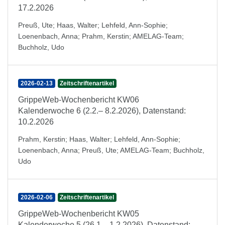
17.2.2026
Preuß, Ute
;
Haas, Walter
;
Lehfeld, Ann-Sophie
;
Loenenbach, Anna
;
Prahm, Kerstin
;
AMELAG-Team
;
Buchholz, Udo
2026-02-13
Zeitschriftenartikel
GrippeWeb-Wochenbericht KW06
Kalenderwoche 6 (2.2.– 8.2.2026), Datenstand:
10.2.2026
Prahm, Kerstin
;
Haas, Walter
;
Lehfeld, Ann-Sophie
;
Loenenbach, Anna
;
Preuß, Ute
;
AMELAG-Team
;
Buchholz,
Udo
2026-02-06
Zeitschriftenartikel
GrippeWeb-Wochenbericht KW05
Kalenderwoche 5 (26.1.– 1.2.2026), Datenstand: