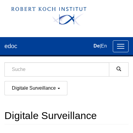
edoc
De
|
En
Umsch
der
Navig
Digitale Surveillance
Digitale Surveillance