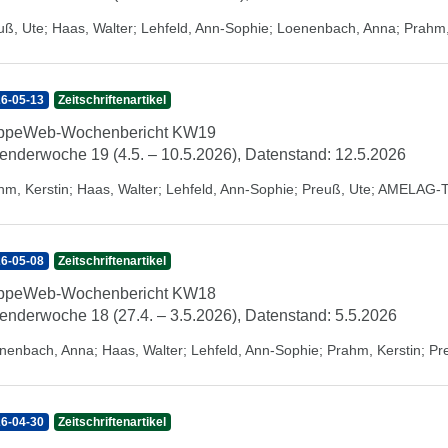
uß, Ute
;
Haas, Walter
;
Lehfeld, Ann-Sophie
;
Loenenbach, Anna
;
Prahm,
6-05-13
Zeitschriftenartikel
ippeWeb-Wochenbericht KW19
enderwoche 19 (4.5. – 10.5.2026), Datenstand: 12.5.2026
hm, Kerstin
;
Haas, Walter
;
Lehfeld, Ann-Sophie
;
Preuß, Ute
;
AMELAG-
6-05-08
Zeitschriftenartikel
ippeWeb-Wochenbericht KW18
enderwoche 18 (27.4. – 3.5.2026), Datenstand: 5.5.2026
nenbach, Anna
;
Haas, Walter
;
Lehfeld, Ann-Sophie
;
Prahm, Kerstin
;
Pr
6-04-30
Zeitschriftenartikel