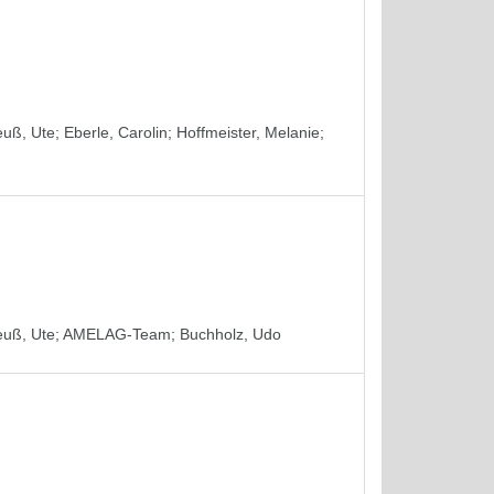
euß, Ute
;
Eberle, Carolin
;
Hoffmeister, Melanie
;
euß, Ute
;
AMELAG-Team
;
Buchholz, Udo