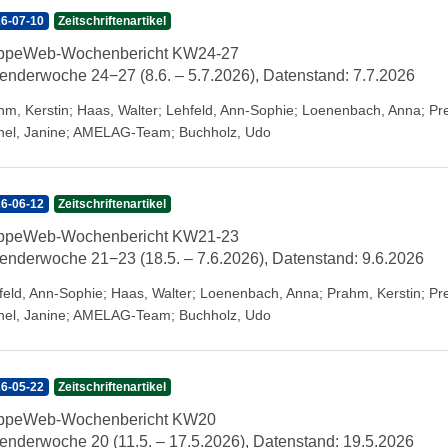
6-07-10
Zeitschriftenartikel
ippeWeb-Wochenbericht KW24-27
enderwoche 24−27 (8.6. – 5.7.2026), Datenstand: 7.7.2026
hm, Kerstin
;
Haas, Walter
;
Lehfeld, Ann-Sophie
;
Loenenbach, Anna
;
Pr
hel, Janine
;
AMELAG-Team
;
Buchholz, Udo
6-06-12
Zeitschriftenartikel
ippeWeb-Wochenbericht KW21-23
enderwoche 21−23 (18.5. – 7.6.2026), Datenstand: 9.6.2026
feld, Ann-Sophie
;
Haas, Walter
;
Loenenbach, Anna
;
Prahm, Kerstin
;
Pr
hel, Janine
;
AMELAG-Team
;
Buchholz, Udo
6-05-22
Zeitschriftenartikel
ippeWeb-Wochenbericht KW20
enderwoche 20 (11.5. – 17.5.2026), Datenstand: 19.5.2026