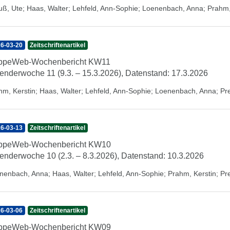
uß, Ute
;
Haas, Walter
;
Lehfeld, Ann-Sophie
;
Loenenbach, Anna
;
Prahm,
6-03-20
Zeitschriftenartikel
ippeWeb-Wochenbericht KW11
enderwoche 11 (9.3. – 15.3.2026), Datenstand: 17.3.2026
hm, Kerstin
;
Haas, Walter
;
Lehfeld, Ann-Sophie
;
Loenenbach, Anna
;
Pr
6-03-13
Zeitschriftenartikel
ippeWeb-Wochenbericht KW10
enderwoche 10 (2.3. – 8.3.2026), Datenstand: 10.3.2026
nenbach, Anna
;
Haas, Walter
;
Lehfeld, Ann-Sophie
;
Prahm, Kerstin
;
Pr
6-03-06
Zeitschriftenartikel
ippeWeb-Wochenbericht KW09