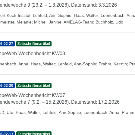
enderwoche 9 (23.2. – 1.3.2026), Datenstand: 3.3.2026
ert Koch-Institut
;
Lehfeld, Ann-Sophie
;
Haas, Walter
;
Loenenbach, Ann
fmeister, Melanie
;
Michel, Janine
;
AMELAG-Team
;
Buchholz, Udo
6-02-27
Zeitschriftenartikel
ippeWeb-Wochenbericht KW08
nenbach, Anna
;
Haas, Walter
;
Lehfeld, Ann-Sophie
;
Prahm, Kerstin
;
Pr
6-02-20
Zeitschriftenartikel
ippeWeb-Wochenbericht KW07
enderwoche 7 (9.2. – 15.2.2026), Datenstand: 17.2.2026
uß, Ute
;
Haas, Walter
;
Lehfeld, Ann-Sophie
;
Loenenbach, Anna
;
Prahm,
6-02-13
Zeitschriftenartikel