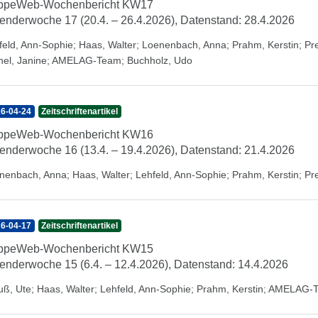
ippeWeb-Wochenbericht KW17
enderwoche 17 (20.4. – 26.4.2026), Datenstand: 28.4.2026
feld, Ann-Sophie
;
Haas, Walter
;
Loenenbach, Anna
;
Prahm, Kerstin
;
Pr
hel, Janine
;
AMELAG-Team
;
Buchholz, Udo
6-04-24
Zeitschriftenartikel
ippeWeb-Wochenbericht KW16
enderwoche 16 (13.4. – 19.4.2026), Datenstand: 21.4.2026
nenbach, Anna
;
Haas, Walter
;
Lehfeld, Ann-Sophie
;
Prahm, Kerstin
;
Pr
6-04-17
Zeitschriftenartikel
ippeWeb-Wochenbericht KW15
enderwoche 15 (6.4. – 12.4.2026), Datenstand: 14.4.2026
uß, Ute
;
Haas, Walter
;
Lehfeld, Ann-Sophie
;
Prahm, Kerstin
;
AMELAG-