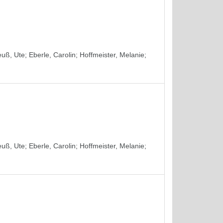
euß, Ute
;
Eberle, Carolin
;
Hoffmeister, Melanie
;
euß, Ute
;
Eberle, Carolin
;
Hoffmeister, Melanie
;