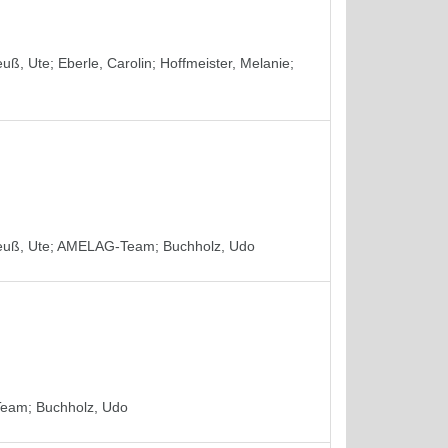
euß, Ute
;
Eberle, Carolin
;
Hoffmeister, Melanie
;
euß, Ute
;
AMELAG-Team
;
Buchholz, Udo
Team
;
Buchholz, Udo