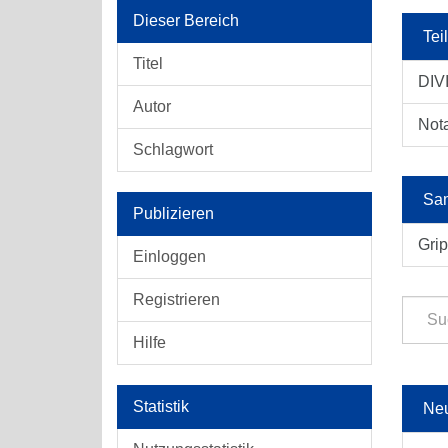
Dieser Bereich
Tei
Titel
DIVI
Autor
Not
Schlagwort
Sam
Publizieren
Gri
Einloggen
Registrieren
Hilfe
Statistik
Ne