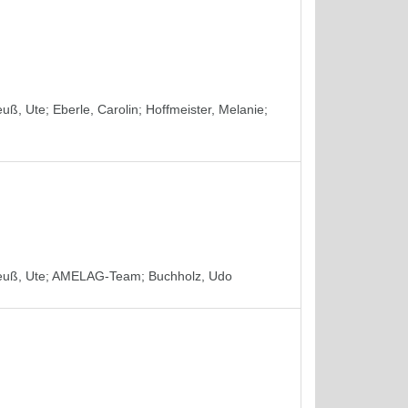
euß, Ute
;
Eberle, Carolin
;
Hoffmeister, Melanie
;
euß, Ute
;
AMELAG-Team
;
Buchholz, Udo