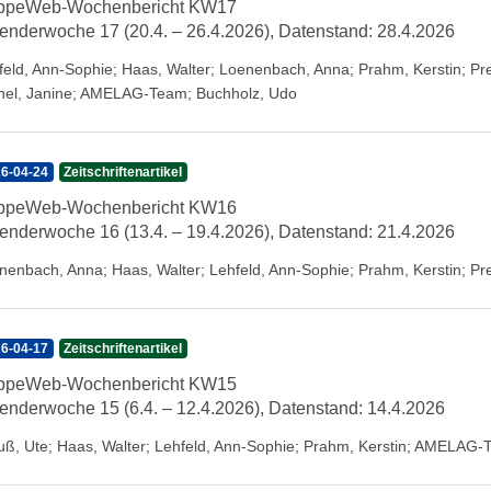
ippeWeb-Wochenbericht KW17
enderwoche 17 (20.4. – 26.4.2026), Datenstand: 28.4.2026
feld, Ann-Sophie
;
Haas, Walter
;
Loenenbach, Anna
;
Prahm, Kerstin
;
Pr
hel, Janine
;
AMELAG-Team
;
Buchholz, Udo
6-04-24
Zeitschriftenartikel
ippeWeb-Wochenbericht KW16
enderwoche 16 (13.4. – 19.4.2026), Datenstand: 21.4.2026
nenbach, Anna
;
Haas, Walter
;
Lehfeld, Ann-Sophie
;
Prahm, Kerstin
;
Pr
6-04-17
Zeitschriftenartikel
ippeWeb-Wochenbericht KW15
enderwoche 15 (6.4. – 12.4.2026), Datenstand: 14.4.2026
uß, Ute
;
Haas, Walter
;
Lehfeld, Ann-Sophie
;
Prahm, Kerstin
;
AMELAG-