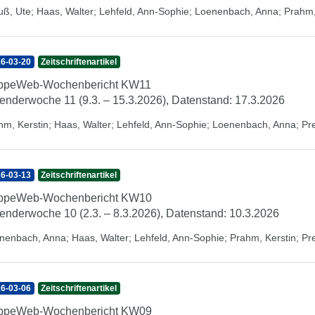
uß, Ute
;
Haas, Walter
;
Lehfeld, Ann-Sophie
;
Loenenbach, Anna
;
Prahm,
6-03-20
Zeitschriftenartikel
ippeWeb-Wochenbericht KW11
enderwoche 11 (9.3. – 15.3.2026), Datenstand: 17.3.2026
hm, Kerstin
;
Haas, Walter
;
Lehfeld, Ann-Sophie
;
Loenenbach, Anna
;
Pr
6-03-13
Zeitschriftenartikel
ippeWeb-Wochenbericht KW10
enderwoche 10 (2.3. – 8.3.2026), Datenstand: 10.3.2026
nenbach, Anna
;
Haas, Walter
;
Lehfeld, Ann-Sophie
;
Prahm, Kerstin
;
Pr
6-03-06
Zeitschriftenartikel
ippeWeb-Wochenbericht KW09