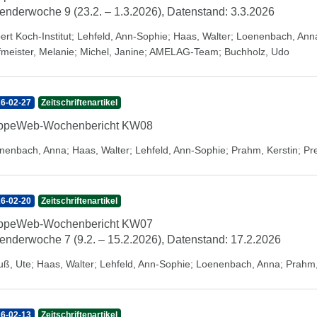
enderwoche 9 (23.2. – 1.3.2026), Datenstand: 3.3.2026
ert Koch-Institut
;
Lehfeld, Ann-Sophie
;
Haas, Walter
;
Loenenbach, Ann
fmeister, Melanie
;
Michel, Janine
;
AMELAG-Team
;
Buchholz, Udo
6-02-27
Zeitschriftenartikel
ippeWeb-Wochenbericht KW08
nenbach, Anna
;
Haas, Walter
;
Lehfeld, Ann-Sophie
;
Prahm, Kerstin
;
Pr
6-02-20
Zeitschriftenartikel
ippeWeb-Wochenbericht KW07
enderwoche 7 (9.2. – 15.2.2026), Datenstand: 17.2.2026
uß, Ute
;
Haas, Walter
;
Lehfeld, Ann-Sophie
;
Loenenbach, Anna
;
Prahm,
6-02-13
Zeitschriftenartikel