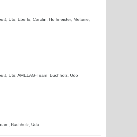
euß, Ute
;
Eberle, Carolin
;
Hoffmeister, Melanie
;
euß, Ute
;
AMELAG-Team
;
Buchholz, Udo
Team
;
Buchholz, Udo