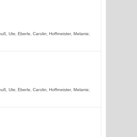
euß, Ute
;
Eberle, Carolin
;
Hoffmeister, Melanie
;
euß, Ute
;
Eberle, Carolin
;
Hoffmeister, Melanie
;