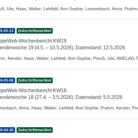
uß, Ute
;
Haas, Walter
;
Lehfeld, Ann-Sophie
;
Loenenbach, Anna
;
Prahm,
6-05-13
Zeitschriftenartikel
ippeWeb-Wochenbericht KW19
enderwoche 19 (4.5. – 10.5.2026), Datenstand: 12.5.2026
hm, Kerstin
;
Haas, Walter
;
Lehfeld, Ann-Sophie
;
Preuß, Ute
;
AMELAG-
6-05-08
Zeitschriftenartikel
ippeWeb-Wochenbericht KW18
enderwoche 18 (27.4. – 3.5.2026), Datenstand: 5.5.2026
nenbach, Anna
;
Haas, Walter
;
Lehfeld, Ann-Sophie
;
Prahm, Kerstin
;
Pr
6-04-30
Zeitschriftenartikel