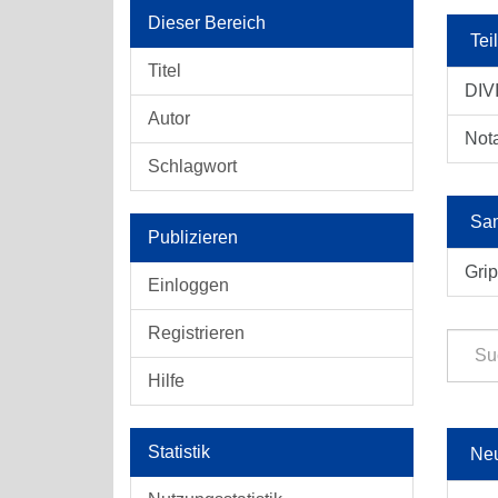
Dieser Bereich
Tei
Titel
DIVI
Autor
Not
Schlagwort
Sam
Publizieren
Gri
Einloggen
Registrieren
Hilfe
Statistik
Ne