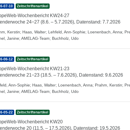
6-07-10
Zeitschriftenartikel
ippeWeb-Wochenbericht KW24-27
enderwoche 24−27 (8.6. – 5.7.2026), Datenstand: 7.7.2026
hm, Kerstin
;
Haas, Walter
;
Lehfeld, Ann-Sophie
;
Loenenbach, Anna
;
Pr
hel, Janine
;
AMELAG-Team
;
Buchholz, Udo
6-06-12
Zeitschriftenartikel
ippeWeb-Wochenbericht KW21-23
enderwoche 21−23 (18.5. – 7.6.2026), Datenstand: 9.6.2026
feld, Ann-Sophie
;
Haas, Walter
;
Loenenbach, Anna
;
Prahm, Kerstin
;
Pr
hel, Janine
;
AMELAG-Team
;
Buchholz, Udo
6-05-22
Zeitschriftenartikel
ippeWeb-Wochenbericht KW20
enderwoche 20 (11.5. – 17.5.2026), Datenstand: 19.5.2026