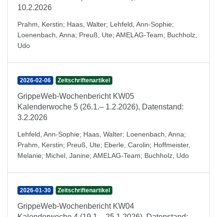
10.2.2026
Prahm, Kerstin
;
Haas, Walter
;
Lehfeld, Ann-Sophie
;
Loenenbach, Anna
;
Preuß, Ute
;
AMELAG-Team
;
Buchholz,
Udo
2026-02-06
Zeitschriftenartikel
GrippeWeb-Wochenbericht KW05
Kalenderwoche 5 (26.1.– 1.2.2026), Datenstand:
3.2.2026
Lehfeld, Ann-Sophie
;
Haas, Walter
;
Loenenbach, Anna
;
Prahm, Kerstin
;
Preuß, Ute
;
Eberle, Carolin
;
Hoffmeister,
Melanie
;
Michel, Janine
;
AMELAG-Team
;
Buchholz, Udo
2026-01-30
Zeitschriftenartikel
GrippeWeb-Wochenbericht KW04
Kalenderwoche 4 (19.1.– 25.1.2026), Datenstand: