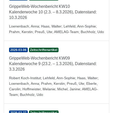
GrippeWeb-Wochenbericht KW10
Kalenderwoche 10 (2.3. – 8.3.2026), Datenstand:
10.3.2026
Loenenbach, Anna
;
Haas, Walter
;
Lehfeld, Ann-Sophie
;
Prahm, Kerstin
;
Preuß, Ute
;
AMELAG-Team
;
Buchholz, Udo
2026-03-06
Zeitschriftenartikel
GrippeWeb-Wochenbericht KW09
Kalenderwoche 9 (23.2. – 1.3.2026), Datenstand:
3.3.2026
Robert Koch-Institut
;
Lehfeld, Ann-Sophie
;
Haas, Walter
;
Loenenbach, Anna
;
Prahm, Kerstin
;
Preuß, Ute
;
Eberle,
Carolin
;
Hoffmeister, Melanie
;
Michel, Janine
;
AMELAG-
Team
;
Buchholz, Udo
2026-02-27
Zeitschriftenartikel