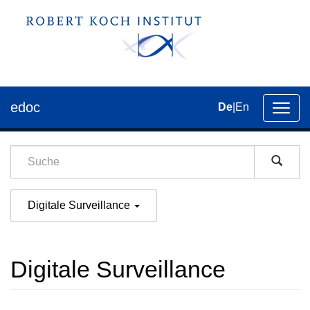
edoc
De
|
En
Umsch
der
Navig
Digitale Surveillance
Digitale Surveillance