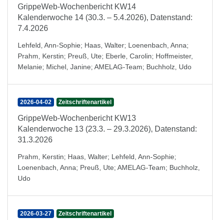
GrippeWeb-Wochenbericht KW14
Kalenderwoche 14 (30.3. – 5.4.2026), Datenstand:
7.4.2026
Lehfeld, Ann-Sophie
;
Haas, Walter
;
Loenenbach, Anna
;
Prahm, Kerstin
;
Preuß, Ute
;
Eberle, Carolin
;
Hoffmeister,
Melanie
;
Michel, Janine
;
AMELAG-Team
;
Buchholz, Udo
2026-04-02
Zeitschriftenartikel
GrippeWeb-Wochenbericht KW13
Kalenderwoche 13 (23.3. – 29.3.2026), Datenstand:
31.3.2026
Prahm, Kerstin
;
Haas, Walter
;
Lehfeld, Ann-Sophie
;
Loenenbach, Anna
;
Preuß, Ute
;
AMELAG-Team
;
Buchholz,
Udo
2026-03-27
Zeitschriftenartikel