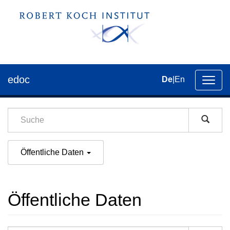
edoc
De
|
En
Umsch
der
Navig
Öffentliche Daten
Öffentliche Daten