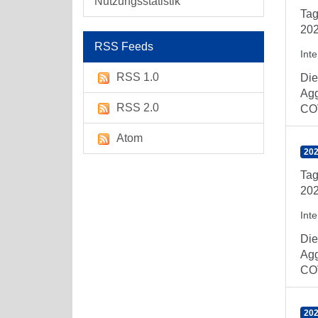
Nutzungsstatistik
Tag
202
RSS Feeds
Int
RSS 1.0
Die
Agg
RSS 2.0
COV
Atom
202
Tag
202
Int
Die
Agg
COV
202