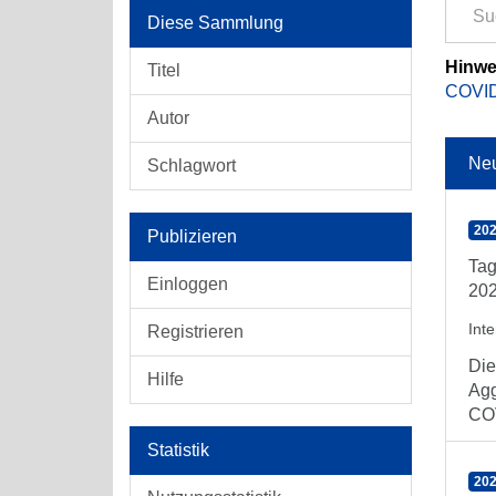
Diese Sammlung
Hinwe
Titel
COVID
Autor
Ne
Schlagwort
202
Publizieren
Tag
Einloggen
202
Int
Registrieren
Die
Hilfe
Agg
COV
Statistik
202