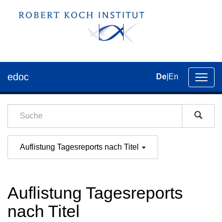
edoc
De
|
En
Umsch
der
Navig
Auflistung Tagesreports nach Titel
Auflistung Tagesreports
nach Titel