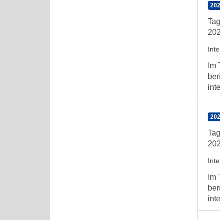
202
Tag
202
Int
Im 
ber
int
202
Tag
202
Int
Im 
ber
int