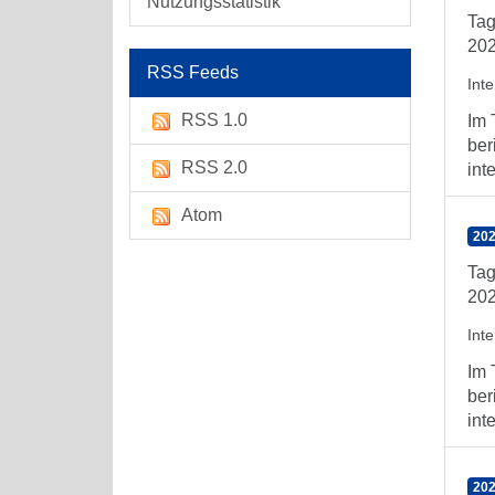
Nutzungsstatistik
Tag
202
RSS Feeds
Int
RSS 1.0
Im 
ber
RSS 2.0
int
Atom
202
Tag
202
Int
Im 
ber
int
202