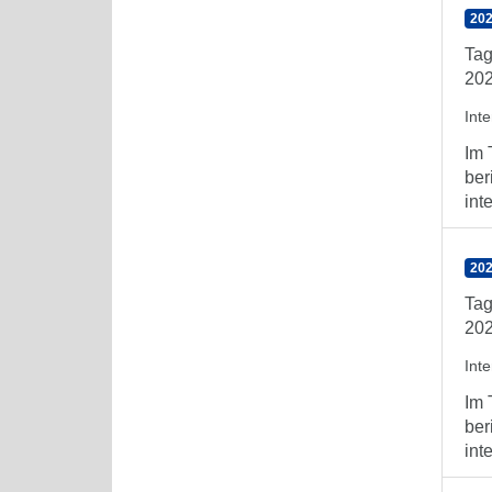
202
Tag
202
Int
Im 
ber
int
202
Tag
202
Int
Im 
ber
int