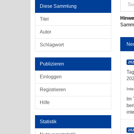
Diese Sammlung
Hinwe
Titel
Sammlu
Autor
Ne
Schlagwort
202
Publizieren
Tag
Einloggen
202
Int
Registrieren
Im 
Hilfe
ber
int
Statistik
202