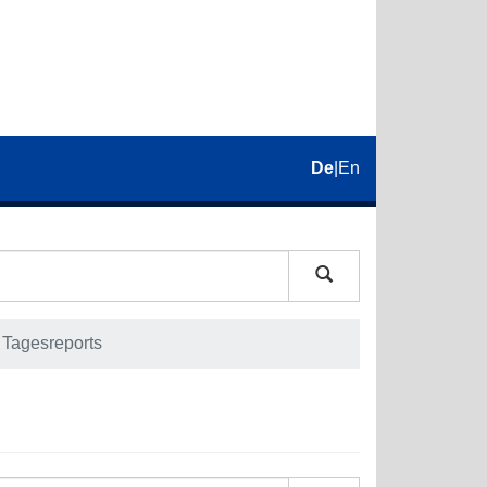
De
|
En
Tagesreports