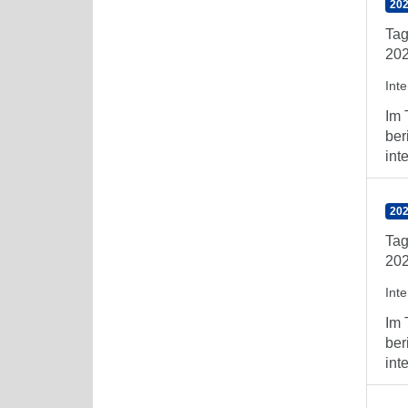
202
Tag
202
Int
Im 
ber
int
202
Tag
202
Int
Im 
ber
int