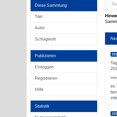
Diese Sammlung
Hinwe
Titel
Sammlu
Autor
Ne
Schlagwort
202
Publizieren
Tag
Einloggen
202
Int
Registrieren
Im 
Hilfe
ber
int
Statistik
202