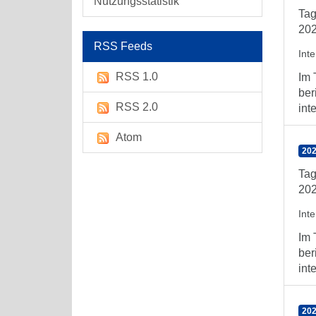
Nutzungsstatistik
Tag
202
RSS Feeds
Int
RSS 1.0
Im 
ber
RSS 2.0
int
Atom
202
Tag
202
Int
Im 
ber
int
202