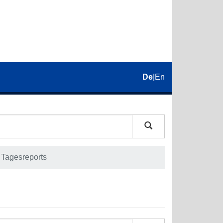
De
|
En
Tagesreports