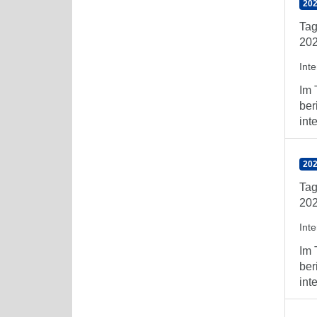
202
Tag
202
Int
Im 
ber
int
202
Tag
202
Int
Im 
ber
int