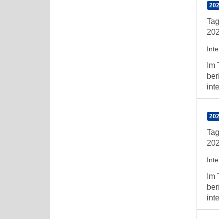
202
Tag
202
Int
Im 
ber
int
202
Tag
202
Int
Im 
ber
int