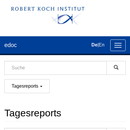
edoc
De
|
En
Umsch
der
Navig
Tagesreports
Tagesreports