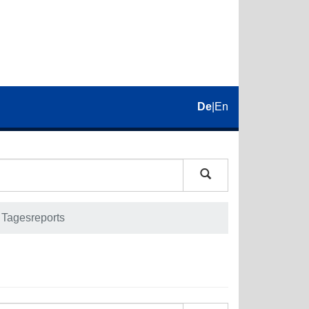
De
|
En
Tagesreports