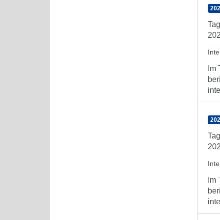
202
Tag
202
Int
Im 
ber
int
202
Tag
202
Int
Im 
ber
int