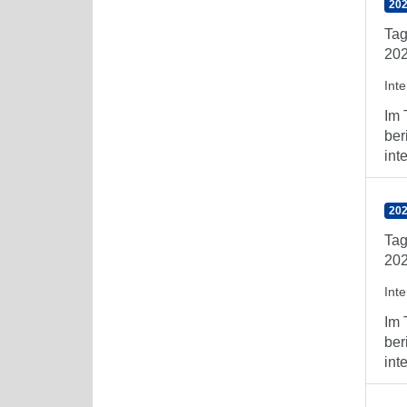
202
Tag
202
Int
Im 
ber
int
202
Tag
202
Int
Im 
ber
int