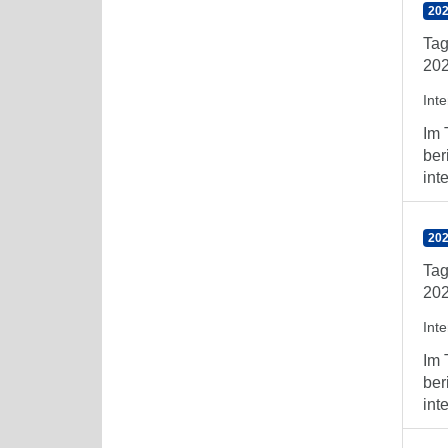
202
Tag
202
Int
Im 
ber
int
202
Tag
202
Int
Im 
ber
int