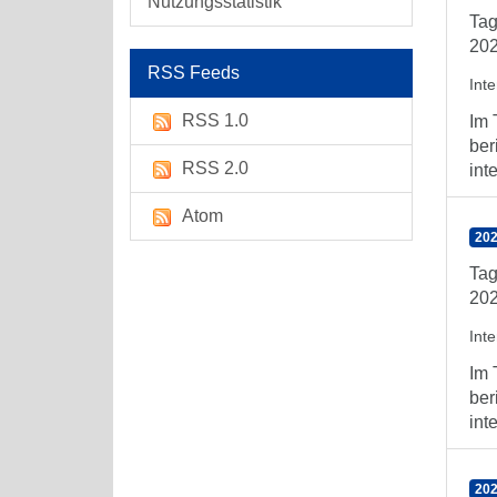
Nutzungsstatistik
Tag
202
RSS Feeds
Int
RSS 1.0
Im 
ber
RSS 2.0
int
Atom
202
Tag
202
Int
Im 
ber
int
202