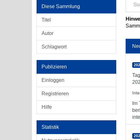
Diese Sammlung
Hinwe
Titel
Sammlu
Autor
Ne
Schlagwort
202
Publizieren
Tag
Einloggen
202
Int
Registrieren
Im 
Hilfe
ber
int
Statistik
202