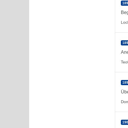
189
Beg
Loc
189
Ane
Teof
189
Übe
Don
190