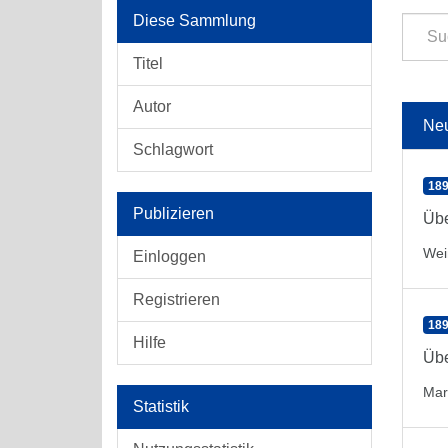
Diese Sammlung
Titel
Autor
Ne
Schlagwort
189
Publizieren
Übe
Wei
Einloggen
Registrieren
189
Hilfe
Üb
Marl
Statistik