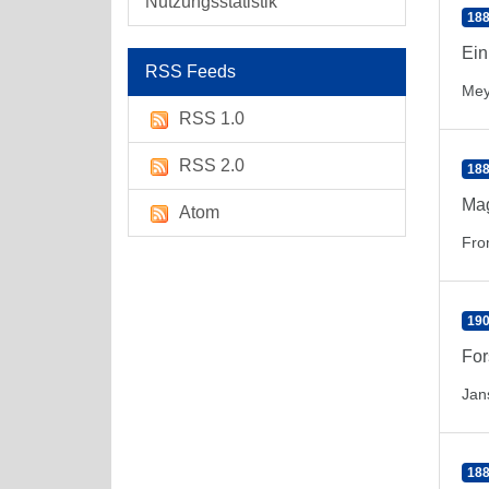
Nutzungsstatistik
188
Ein
RSS Feeds
Mey
RSS 1.0
RSS 2.0
188
Mag
Atom
Fro
190
For
Jan
188