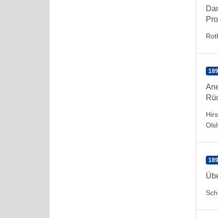
Dan
Pro
Rot
189
Ane
Rüc
Hir
Ols
189
Übe
Schl