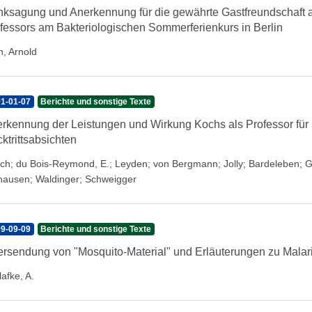
ksagung und Anerkennung für die gewährte Gastfreundschaft a
fessors am Bakteriologischen Sommerferienkurs in Berlin
h, Arnold
1-01-07
Berichte und sonstige Texte
rkennung der Leistungen und Wirkung Kochs als Professor fü
ktrittsabsichten
sch
;
du Bois-Reymond, E.
;
Leyden
;
von Bergmann
;
Jolly
;
Bardeleben
;
G
hausen
;
Waldinger
;
Schweigger
9-09-09
Berichte und sonstige Texte
rsendung von "Mosquito-Material" und Erläuterungen zu Malar
afke, A.