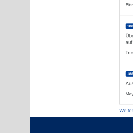
Bitt
188
Übe
auf
Tre
188
Aus
Mey
Weite