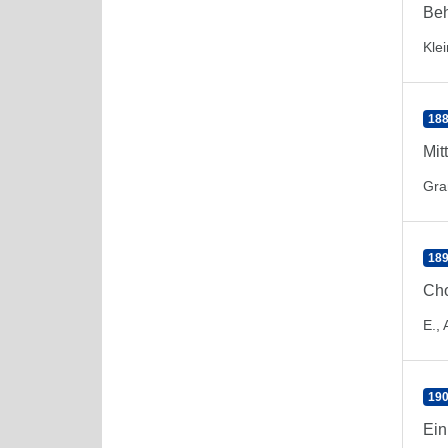
Beh
Klei
188
Mit
Gran
189
Cho
E., 
190
Ein