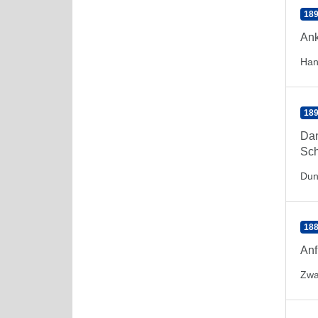
189
Ank
Han
189
Dan
Sch
Dun
188
Anf
Zwa