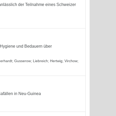
nlässlich der Teilnahme eines Schweizer
r Hygiene und Bedauern über
erhardt
;
Gusserow
;
Liebreich
;
Hertwig
;
Virchow
;
iafällen in Neu-Guinea