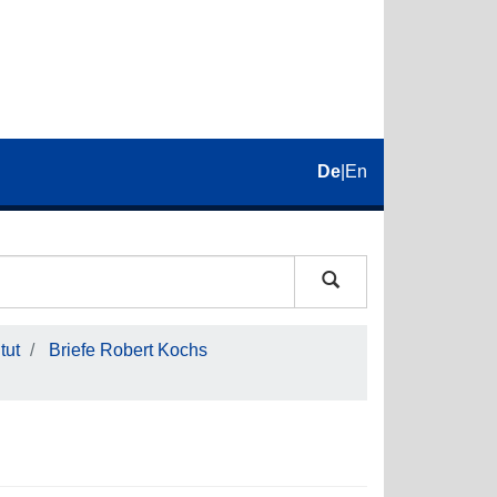
De
|
En
tut
Briefe Robert Kochs