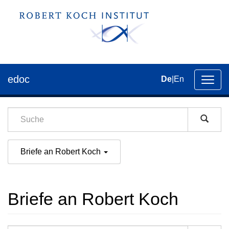
edoc
De
|
En
Umsch
der
Navig
Briefe an Robert Koch
Briefe an Robert Koch