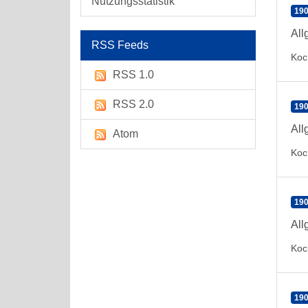
Nutzungsstatistik
190
All
RSS Feeds
Koc
RSS 1.0
RSS 2.0
190
All
Atom
Koc
190
All
Koc
190