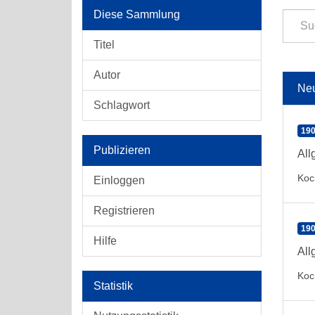
Diese Sammlung
Titel
Autor
Ne
Schlagwort
190
Publizieren
All
Koc
Einloggen
Registrieren
190
Hilfe
All
Koc
Statistik