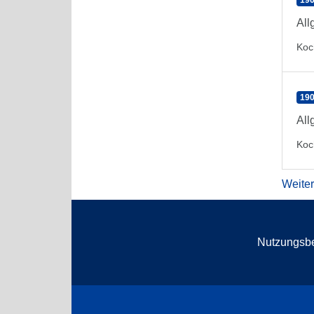
190
All
Koc
190
All
Koc
Weite
Nutzungsb