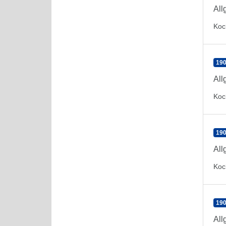
All
Koc
190
All
Koc
190
All
Koc
190
All