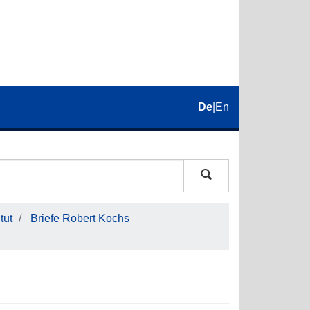
De
|
En
tut
Briefe Robert Kochs