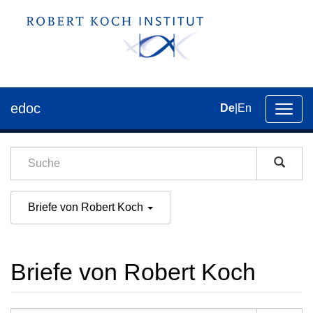
edoc
De
|
En
Umsch
der
Navig
Briefe von Robert Koch
Briefe von Robert Koch