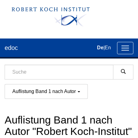
edoc
De
|
En
Umsch
der
Navig
Auflistung Band 1 nach Autor
Auflistung Band 1 nach
Autor "Robert Koch-Institut"