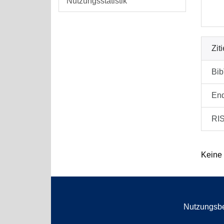
Nutzungsstatistik
Zit
Bi
En
RI
Keine
Nutzungsb