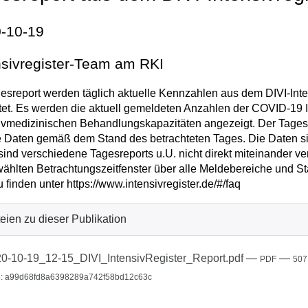
-10-19
nsivregister-Team am RKI
esreport werden täglich aktuelle Kennzahlen aus dem DIVI-Inten
tet. Es werden die aktuell gemeldeten Anzahlen der COVID-19 I
ivmedizinischen Behandlungskapazitäten angezeigt. Der Tagesrep
e Daten gemäß dem Stand des betrachteten Tages. Die Daten sin
sind verschiedene Tagesreports u.U. nicht direkt miteinander v
ählten Betrachtungszeitfenster über alle Meldebereiche und St
u finden unter https://www.intensivregister.de/#/faq
eien zu dieser Publikation
0-10-19_12-15_DIVI_IntensivRegister_Report.pdf
—
—
PDF
507
: a99d68fd8a6398289a742f58bd12c63c