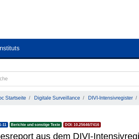
nstituts
c Startseite
Digitale Surveillance
DIVI-Intensivregister
1-11
Berichte und sonstige Texte
DOI: 10.25646/7416
esreport aus dem DIVI-Intensivregi