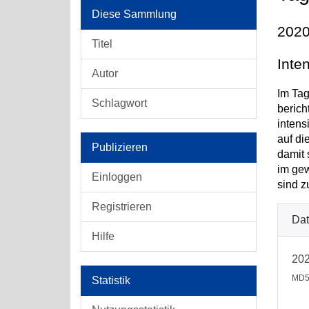
Diese Sammlung
2020
Titel
Inte
Autor
Im Tag
Schlagwort
berich
intens
auf di
Publizieren
damit 
im gew
Einloggen
sind z
Registrieren
Dat
Hilfe
202
MD5
Statistik