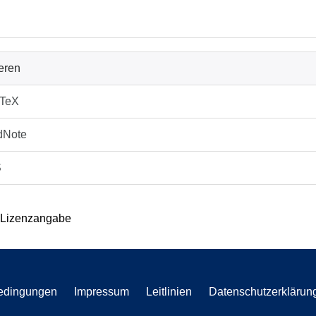
ieren
bTeX
dNote
S
 Lizenzangabe
edingungen
Impressum
Leitlinien
Datenschutzerklärun