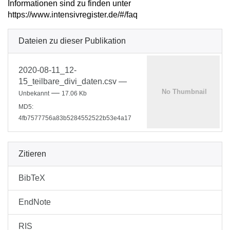
Informationen sind zu finden unter
https://www.intensivregister.de/#/faq
Dateien zu dieser Publikation
2020-08-11_12-
15_teilbare_divi_daten.csv
—
—
Unbekannt
17.06 Kb
MD5:
4fb7577756a83b5284552522b53e4a17
Zitieren
BibTeX
EndNote
RIS