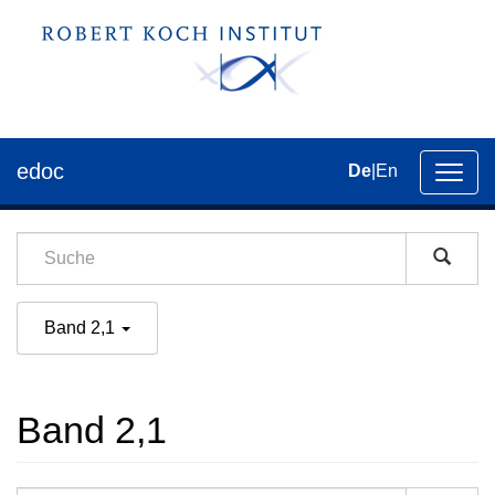
edoc
De
|
En
Umsch
der
Navig
Band 2,1
Band 2,1