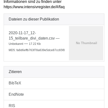
Informationen sind zu finden unter
https://www.intensivregister.de/#/faq
Dateien zu dieser Publikation
2020-11-17_12-
15_teilbare_divi_daten.csv
—
—
Unbekannt
17.22 Kb
MD5: fa8d6effb763f78a639e5dce87cc65f0
Zitieren
BibTeX
EndNote
RIS