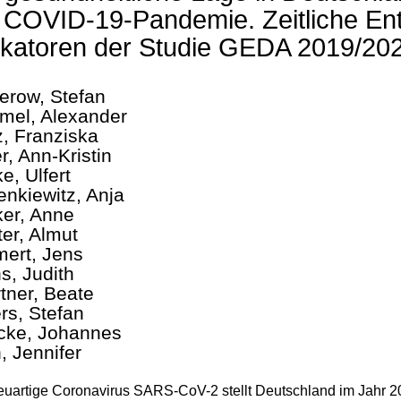
 COVID-19-Pandemie. Zeitliche En
ikatoren der Studie GEDA 2019/20
row, Stefan
el, Alexander
z, Franziska
r, Ann-Kristin
e, Ulfert
enkiewitz, Anja
ker, Anne
ter, Almut
ert, Jens
s, Judith
tner, Beate
rs, Stefan
ke, Johannes
, Jennifer
uartige Coronavirus SARS-CoV-2 stellt Deutschland im Jahr 20