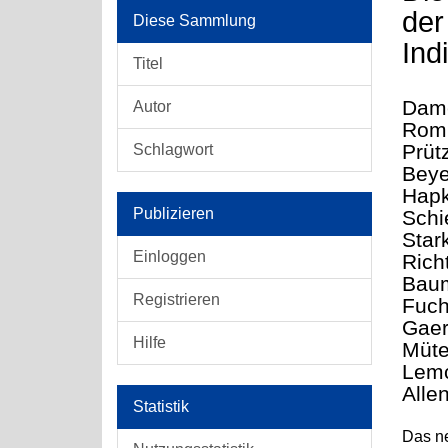
der
Diese Sammlung
Ind
Titel
Dame
Autor
Romm
Prüt
Schlagwort
Beye
Hapk
Publizieren
Schi
Star
Einloggen
Rich
Baum
Registrieren
Fuch
Gaer
Hilfe
Müte
Lemc
Allen
Statistik
Das ne