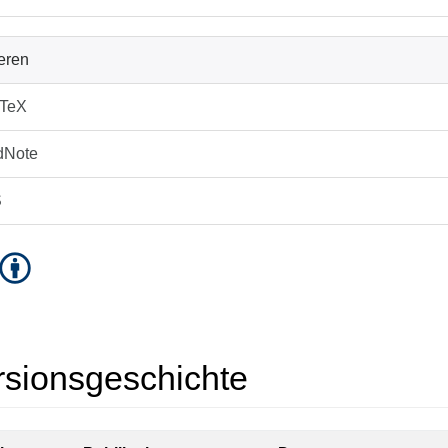
ieren
bTeX
dNote
S
rsionsgeschichte