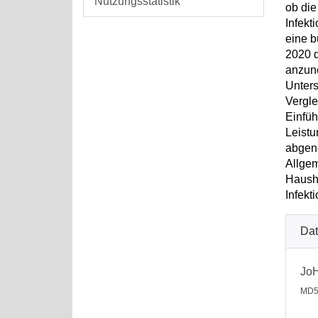
Nutzungsstatistik
ob di
Infekt
eine b
2020 d
anzune
Unter
Vergle
Einfü
Leistu
abgeno
Allgem
Haush
Infekt
Dat
Jo
MD5