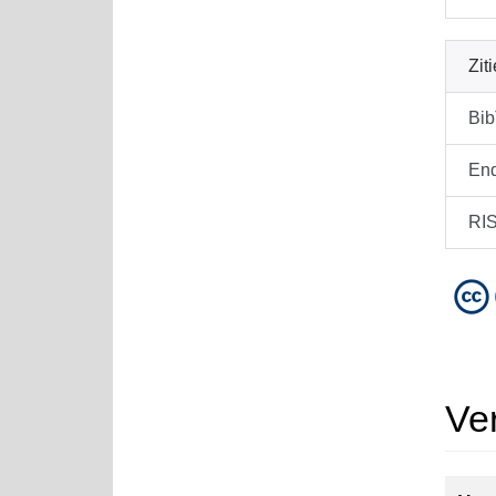
Zit
Bi
En
RI
Ve