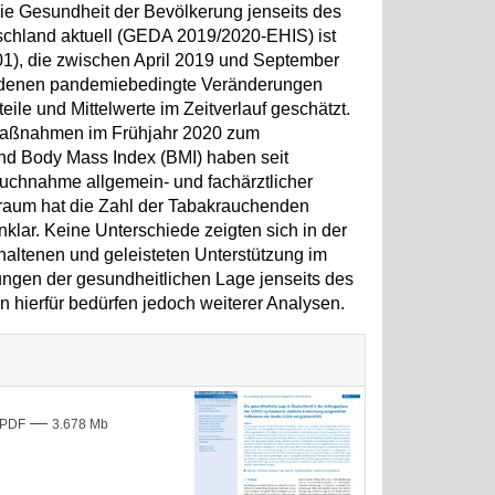
e Gesundheit der Bevölkerung jenseits des
schland aktuell (GEDA 2019/2020-EHIS) ist
01), die zwischen April 2019 und September
bei denen pandemiebedingte Veränderungen
e und Mittelwerte im Zeitverlauf geschätzt.
maßnahmen im Frühjahr 2020 zum
und Body Mass Index (BMI) haben seit
hnahme allgemein- und fachärztlicher
raum hat die Zahl der Tabakrauchenden
ar. Keine Unterschiede zeigten sich in der
altenen und geleisteten Unterstützung im
en der gesundheitlichen Lage jenseits des
 hierfür bedürfen jedoch weiterer Analysen.
—
PDF
3.678 Mb