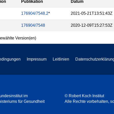
ion
Publikation
Datum
176904/7548.2
*
2021-05-21T13:51:43Z
176904/7548
2020-12-09T15:27:53Z
ewählte Version(en)
edingungen
Impressum
Leitlinien
Datenschutzerklärun
undesinstitut im
© Robert Koch Institut
steriums für Gesundheit
Alle Rechte vorbehalten, so