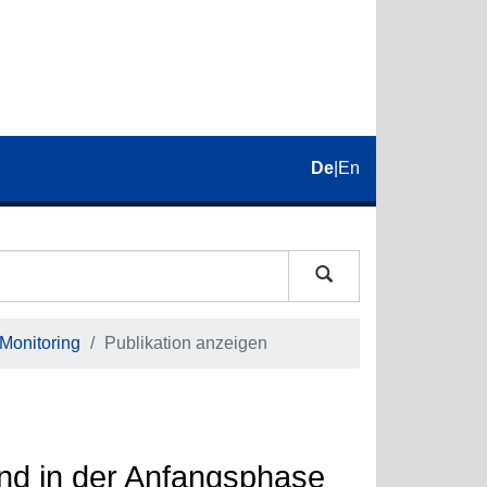
De
|
En
 Monitoring
Publikation anzeigen
and in der Anfangsphase