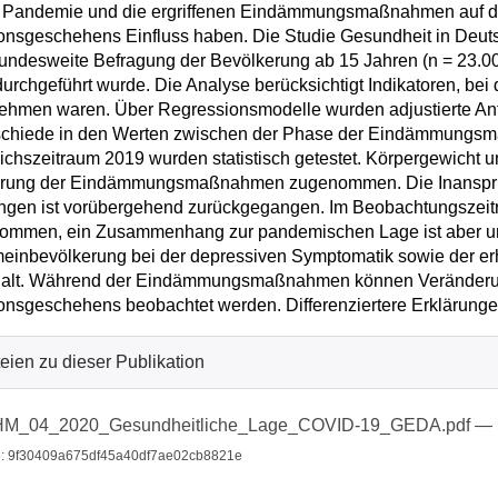
e Pandemie und die ergriffenen Eindämmungsmaßnahmen auf di
ionsgeschehens Einfluss haben. Die Studie Gesundheit in Deut
undesweite Befragung der Bevölkerung ab 15 Jahren (n = 23.0
urchgeführt wurde. Die Analyse berücksichtigt Indikatoren, 
hmen waren. Über Regressionsmodelle wurden adjustierte Anteil
schiede in den Werten zwischen der Phase der Eindämmungs
ichszeitraum 2019 wurden statistisch getestet. Körpergewicht 
hrung der Eindämmungsmaßnahmen zugenommen. Die Inanspruc
ngen ist vorübergehend zurückgegangen. Im Beobachtungszeit
mmen, ein Zusammenhang zur pandemischen Lage ist aber unkl
einbevölkerung bei der depressiven Symptomatik sowie der erh
alt. Während der Eindämmungsmaßnahmen können Veränderung
ionsgeschehens beobachtet werden. Differenziertere Erklärungen
eien zu dieser Publikation
HM_04_2020_Gesundheitliche_Lage_COVID-19_GEDA.pdf
—
: 9f30409a675df45a40df7ae02cb8821e