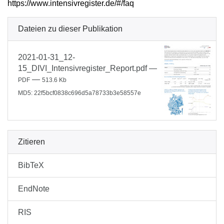
https://www.intensivregister.de/#/faq
Dateien zu dieser Publikation
2021-01-31_12-
15_DIVI_Intensivregister_Report.pdf
—
—
PDF
513.6 Kb
MD5: 22f5bcf0838c696d5a78733b3e58557e
Zitieren
BibTeX
EndNote
RIS