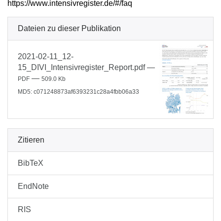
https://www.intensivregister.de/#/faq
Dateien zu dieser Publikation
2021-02-11_12-
15_DIVI_Intensivregister_Report.pdf
—
—
PDF
509.0 Kb
MD5: c071248873af6393231c28a4fbb06a33
Zitieren
BibTeX
EndNote
RIS