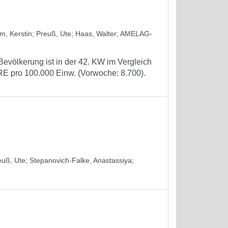
m, Kerstin
;
Preuß, Ute
;
Haas, Walter
;
AMELAG-
evölkerung ist in der 42. KW im Vergleich
RE pro 100.000 Einw. (Vorwoche: 8.700).
euß, Ute
;
Stepanovich-Falke, Anastassiya
;