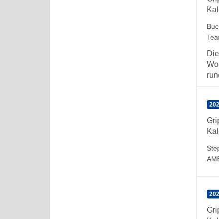
Kal
Buc
Te
Die
Woc
run
202
Gr
Kal
Ste
AM
202
Gr