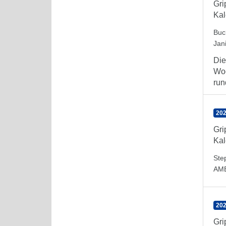
Gr
Kal
Buc
Jan
Die
Woc
run
202
Gr
Kal
Ste
AM
202
Gr