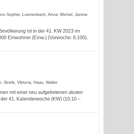
Ann-Sophie
;
Loenenbach, Anna
;
Michel, Janine
;
Bevölkerung ist in der 41. KW 2023 im
000 Einwohner (Einw.) (Vorwoche: 8.100).
e
;
Streib, Viktoria
;
Haas, Walter
nen mit einer neu aufgetretenen akuten
 der 41. Kalenderwoche (KW) (10.10 –