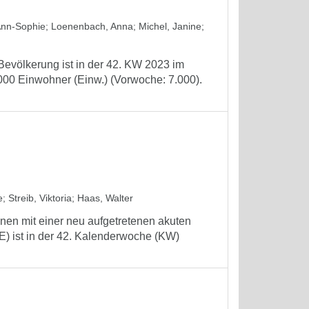
Ann-Sophie
;
Loenenbach, Anna
;
Michel, Janine
;
Bevölkerung ist in der 42. KW 2023 im
000 Einwohner (Einw.) (Vorwoche: 7.000).
e
;
Streib, Viktoria
;
Haas, Walter
nen mit einer neu aufgetretenen akuten
) ist in der 42. Kalenderwoche (KW)