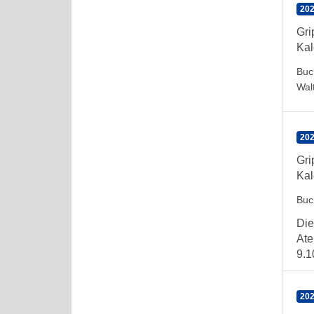
202
Gr
Kal
Buc
Wal
202
Gr
Kal
Buc
Die
Ate
9.1
202