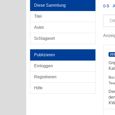
Diese Sammlung
0-9
Titel
Autor
Anzeig
Schlagwort
Publizieren
202
Gr
Einloggen
Kal
Registrieren
Buc
Te
Hilfe
Der
den
KW 