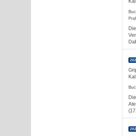
Kal
Buc
Pra
Die
Ver
Dab
202
Gr
Kal
Buc
Die
Ate
(17
202