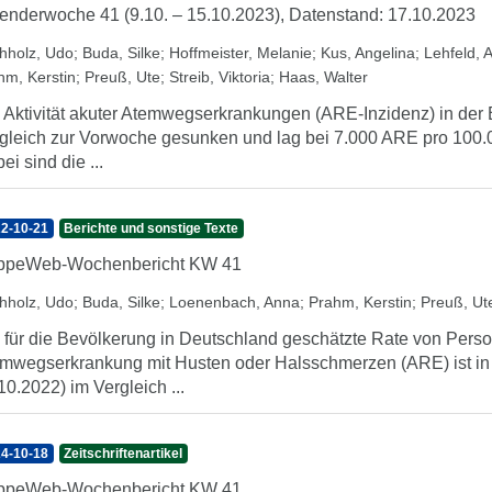
enderwoche 41 (9.10. – 15.10.2023), Datenstand: 17.10.2023
hholz, Udo
;
Buda, Silke
;
Hoffmeister, Melanie
;
Kus, Angelina
;
Lehfeld, 
hm, Kerstin
;
Preuß, Ute
;
Streib, Viktoria
;
Haas, Walter
 Aktivität akuter Atemwegserkrankungen (ARE-Inzidenz) in der 
gleich zur Vorwoche gesunken und lag bei 7.000 ARE pro 100.
ei sind die ...
2-10-21
Berichte und sonstige Texte
ippeWeb-Wochenbericht KW 41
hholz, Udo
;
Buda, Silke
;
Loenenbach, Anna
;
Prahm, Kerstin
;
Preuß, Ut
 für die Bevölkerung in Deutschland geschätzte Rate von Perso
mwegserkrankung mit Husten oder Halsschmerzen (ARE) ist in
10.2022) im Vergleich ...
4-10-18
Zeitschriftenartikel
ippeWeb-Wochenbericht KW 41