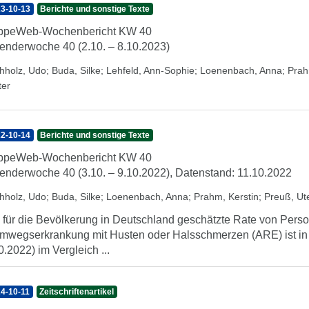
3-10-13
Berichte und sonstige Texte
ippeWeb-Wochenbericht KW 40
enderwoche 40 (2.10. – 8.10.2023)
hholz, Udo
;
Buda, Silke
;
Lehfeld, Ann-Sophie
;
Loenenbach, Anna
;
Prah
ter
2-10-14
Berichte und sonstige Texte
ippeWeb-Wochenbericht KW 40
enderwoche 40 (3.10. – 9.10.2022), Datenstand: 11.10.2022
hholz, Udo
;
Buda, Silke
;
Loenenbach, Anna
;
Prahm, Kerstin
;
Preuß, Ut
 für die Bevölkerung in Deutschland geschätzte Rate von Perso
mwegserkrankung mit Husten oder Halsschmerzen (ARE) ist in
0.2022) im Vergleich ...
4-10-11
Zeitschriftenartikel