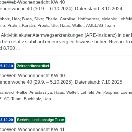
ippeWeb-Wochenbericht KW 40
enderwoche 40 (30.9. – 6.10.2024), Datenstand: 8.10.2024
hholz, Udo
;
Buda, Silke
;
Eberle, Caroline
;
Hoffmeister, Melanie
;
Lehfel
ine
;
Prahm, Kerstin
;
Preuß, Ute
;
Haas, Walter
;
AMELAG-Team
 Aktivität akuter Atemwegserkrankungen (ARE-Inzidenz) in der B
hen relativ stabil auf einem vergleichsweise hohen Niveau. In
d 8.700 ...
5-10-10
Zeitschriftenartikel
ippeWeb-Wochenbericht KW 40
enderwoche 40 (29.9. – 5.10.2025), Datenstand: 7.10.2025
panovich-Falke, Anastassiya
;
Haas, Walter
;
Lehfeld, Ann-Sophie
;
Loene
ELAG-Team
;
Buchholz, Udo
3-10-20
Berichte und sonstige Texte
ippeWeb-Wochenbericht KW 41