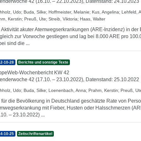
enderwoche 42 (16.10. – 22.10.2023), Datenstand: 24.10.2023
hholz, Udo
;
Buda, Silke
;
Hoffmeister, Melanie
;
Kus, Angelina
;
Lehfeld, 
hm, Kerstin
;
Preuß, Ute
;
Streib, Viktoria
;
Haas, Walter
 Aktivität akuter Atemwegserkrankungen (ARE-Inzidenz) in der 
gleich zur Vorwoche gestiegen und lag bei 8.000 ARE pro 100.
ei sind die ...
2-10-28
Berichte und sonstige Texte
ippeWeb-Wochenbericht KW 42
enderwoche 42 (17.10. – 23.10.2022), Datenstand: 25.10.2022
hholz, Udo
;
Buda, Silke
;
Loenenbach, Anna
;
Prahm, Kerstin
;
Preuß, Ut
 für die Bevölkerung in Deutschland geschätzte Rate von Perso
mwegserkrankung mit Fieber, Husten oder Halsschmerzen (ARE
.10. – 23.10.2022) ...
4-10-25
Zeitschriftenartikel