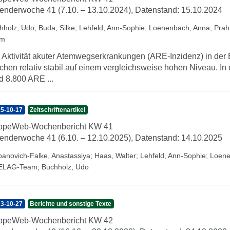
enderwoche 41 (7.10. – 13.10.2024), Datenstand: 15.10.2024
hholz, Udo
;
Buda, Silke
;
Lehfeld, Ann-Sophie
;
Loenenbach, Anna
;
Prah
am
 Aktivität akuter Atemwegserkrankungen (ARE-Inzidenz) in der B
hen relativ stabil auf einem vergleichsweise hohen Niveau. In
d 8.800 ARE ...
5-10-17
Zeitschriftenartikel
ippeWeb-Wochenbericht KW 41
enderwoche 41 (6.10. – 12.10.2025), Datenstand: 14.10.2025
panovich-Falke, Anastassiya
;
Haas, Walter
;
Lehfeld, Ann-Sophie
;
Loene
ELAG-Team
;
Buchholz, Udo
3-10-27
Berichte und sonstige Texte
ippeWeb-Wochenbericht KW 42