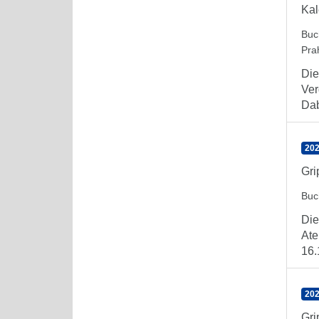
Kal
Buc
Pra
Die
Ver
Dab
202
Gr
Buc
Die
Ate
16.
202
Gr