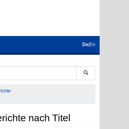
De
|
En
ichte
ichte nach Titel