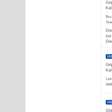
Gr
Kal
Buc
Te
Die
zur
Die
202
Gr
Kal
Leh
AM
202
Gr