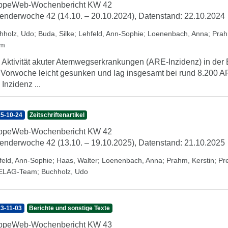
ippeWeb-Wochenbericht KW 42
enderwoche 42 (14.10. – 20.10.2024), Datenstand: 22.10.2024
hholz, Udo
;
Buda, Silke
;
Lehfeld, Ann-Sophie
;
Loenenbach, Anna
;
Prah
am
 Aktivität akuter Atemwegserkrankungen (ARE-Inzidenz) in der B
 Vorwoche leicht gesunken und lag insgesamt bei rund 8.200 A
 Inzidenz ...
5-10-24
Zeitschriftenartikel
ippeWeb-Wochenbericht KW 42
enderwoche 42 (13.10. – 19.10.2025), Datenstand: 21.10.2025
feld, Ann-Sophie
;
Haas, Walter
;
Loenenbach, Anna
;
Prahm, Kerstin
;
Pr
ELAG-Team
;
Buchholz, Udo
3-11-03
Berichte und sonstige Texte
ippeWeb-Wochenbericht KW 43