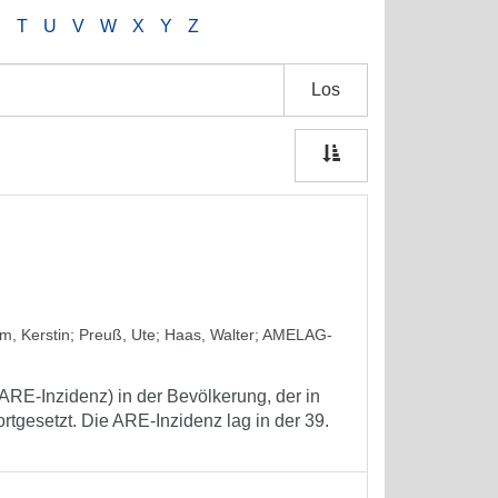
S
T
U
V
W
X
Y
Z
Los
m, Kerstin
;
Preuß, Ute
;
Haas, Walter
;
AMELAG-
ARE-Inzidenz) in der Bevölkerung, der in
rtgesetzt. Die ARE-Inzidenz lag in der 39.