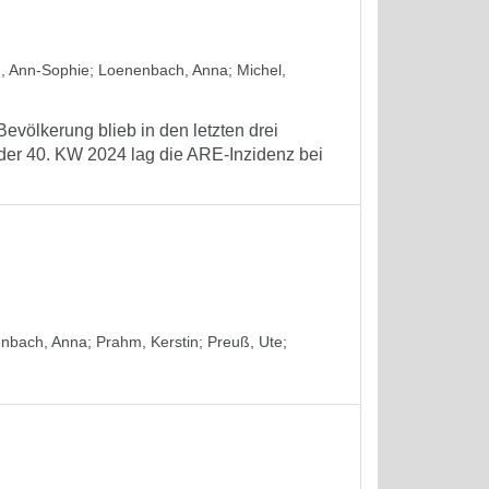
d, Ann-Sophie
;
Loenenbach, Anna
;
Michel,
evölkerung blieb in den letzten drei
 der 40. KW 2024 lag die ARE-Inzidenz bei
nbach, Anna
;
Prahm, Kerstin
;
Preuß, Ute
;