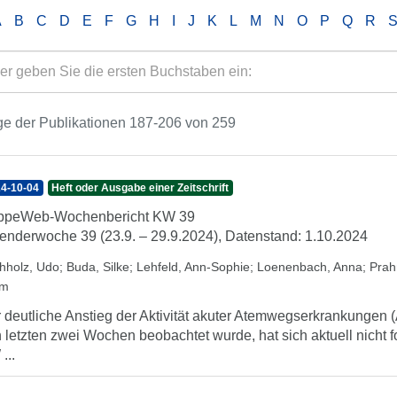
A
B
C
D
E
F
G
H
I
J
K
L
M
N
O
P
Q
R
e der Publikationen 187-206 von 259
4-10-04
Heft oder Ausgabe einer Zeitschrift
ippeWeb-Wochenbericht KW 39
enderwoche 39 (23.9. – 29.9.2024), Datenstand: 1.10.2024
hholz, Udo
;
Buda, Silke
;
Lehfeld, Ann-Sophie
;
Loenenbach, Anna
;
Prah
am
 deutliche Anstieg der Aktivität akuter Atemwegserkrankungen (
 letzten zwei Wochen beobachtet wurde, hat sich aktuell nicht fo
...