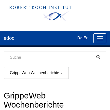
edoc
De
|
En
Umsch
der
Navig
GrippeWeb Wochenberichte
GrippeWeb
Wochenberichte