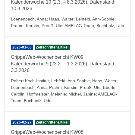
Kalenderwoche 10 (2.3. – 8.3.2026), Datenstand:
10.3.2026
Loenenbach, Anna
;
Haas, Walter
;
Lehfeld, Ann-Sophie
;
Prahm, Kerstin
;
Preuß, Ute
;
AMELAG-Team
;
Buchholz, Udo
2026-03-06
Zeitschriftenartikel
GrippeWeb-Wochenbericht KW09
Kalenderwoche 9 (23.2. – 1.3.2026), Datenstand:
3.3.2026
Robert Koch-Institut
;
Lehfeld, Ann-Sophie
;
Haas, Walter
;
Loenenbach, Anna
;
Prahm, Kerstin
;
Preuß, Ute
;
Eberle,
Carolin
;
Hoffmeister, Melanie
;
Michel, Janine
;
AMELAG-
Team
;
Buchholz, Udo
2026-02-27
Zeitschriftenartikel
GrippeWeb-Wochenbericht KW08