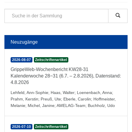
Neuzugänge
2026-08-07
Zeitschriftenartikel
GrippeWeb-Wochenbericht KW28-31
Kalenderwoche 28−31 (6.7. – 2.8.2026), Datenstand:
4.8.2026
Lehfeld, Ann-Sophie
;
Haas, Walter
;
Loenenbach, Anna
;
Prahm, Kerstin
;
Preuß, Ute
;
Eberle, Carolin
;
Hoffmeister,
Melanie
;
Michel, Janine
;
AMELAG-Team
;
Buchholz, Udo
2026-07-10
Zeitschriftenartikel