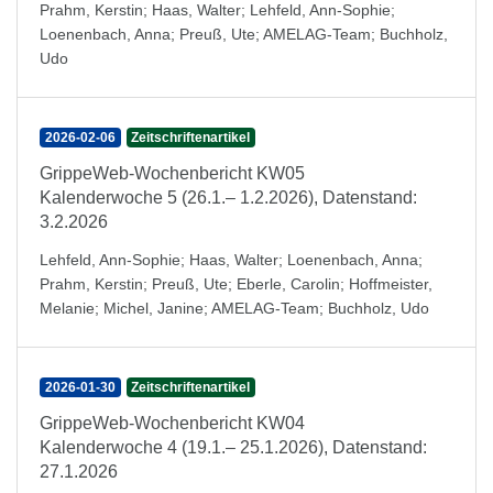
Prahm, Kerstin
;
Haas, Walter
;
Lehfeld, Ann-Sophie
;
Loenenbach, Anna
;
Preuß, Ute
;
AMELAG-Team
;
Buchholz,
Udo
2026-02-06
Zeitschriftenartikel
GrippeWeb-Wochenbericht KW05
Kalenderwoche 5 (26.1.– 1.2.2026), Datenstand:
3.2.2026
Lehfeld, Ann-Sophie
;
Haas, Walter
;
Loenenbach, Anna
;
Prahm, Kerstin
;
Preuß, Ute
;
Eberle, Carolin
;
Hoffmeister,
Melanie
;
Michel, Janine
;
AMELAG-Team
;
Buchholz, Udo
2026-01-30
Zeitschriftenartikel
GrippeWeb-Wochenbericht KW04
Kalenderwoche 4 (19.1.– 25.1.2026), Datenstand:
27.1.2026