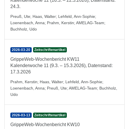
Kalenderwoche 12 (16.3. – 22.3.2026), Datenstand:
24.3.
Preuß, Ute
;
Haas, Walter
;
Lehfeld, Ann-Sophie
;
Loenenbach, Anna
;
Prahm, Kerstin
;
AMELAG-Team
;
Buchholz, Udo
2026-03-20
Zeitschriftenartikel
GrippeWeb-Wochenbericht KW11
Kalenderwoche 11 (9.3. – 15.3.2026), Datenstand:
17.3.2026
Prahm, Kerstin
;
Haas, Walter
;
Lehfeld, Ann-Sophie
;
Loenenbach, Anna
;
Preuß, Ute
;
AMELAG-Team
;
Buchholz,
Udo
2026-03-13
Zeitschriftenartikel
GrippeWeb-Wochenbericht KW10