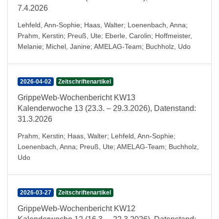
7.4.2026
Lehfeld, Ann-Sophie
;
Haas, Walter
;
Loenenbach, Anna
;
Prahm, Kerstin
;
Preuß, Ute
;
Eberle, Carolin
;
Hoffmeister,
Melanie
;
Michel, Janine
;
AMELAG-Team
;
Buchholz, Udo
2026-04-02
Zeitschriftenartikel
GrippeWeb-Wochenbericht KW13
Kalenderwoche 13 (23.3. – 29.3.2026), Datenstand:
31.3.2026
Prahm, Kerstin
;
Haas, Walter
;
Lehfeld, Ann-Sophie
;
Loenenbach, Anna
;
Preuß, Ute
;
AMELAG-Team
;
Buchholz,
Udo
2026-03-27
Zeitschriftenartikel
GrippeWeb-Wochenbericht KW12