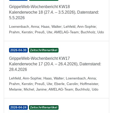
GrippeWeb-Wochenbericht KW18
Kalenderwoche 18 (27.4. – 3.5.2026), Datenstand:
5.5.2026
Loenenbach, Anna
;
Haas, Walter
;
Lehfeld, Ann-Sophie
;
Prahm, Kerstin
;
Preuß, Ute
;
AMELAG-Team
;
Buchholz, Udo
2026-04-30
Zeitschriftenartikel
GrippeWeb-Wochenbericht KW17
Kalenderwoche 17 (20.4. – 26.4.2026), Datenstand:
28.4.2026
Lehfeld, Ann-Sophie
;
Haas, Walter
;
Loenenbach, Anna
;
Prahm, Kerstin
;
Preuß, Ute
;
Eberle, Carolin
;
Hoffmeister,
Melanie
;
Michel, Janine
;
AMELAG-Team
;
Buchholz, Udo
2026-04-24
Zeitschriftenartikel