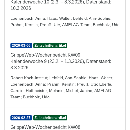
Kalenderwoche 10 (2.3. – 8.3.2026), Datenstand:
10.3.2026
Loenenbach, Anna
;
Haas, Walter
;
Lehfeld, Ann-Sophie
;
Prahm, Kerstin
;
Preuß, Ute
;
AMELAG-Team
;
Buchholz, Udo
2026-03-06
Zeitschriftenartikel
GrippeWeb-Wochenbericht KW09
Kalenderwoche 9 (23.2. – 1.3.2026), Datenstand:
3.3.2026
Robert Koch-Institut
;
Lehfeld, Ann-Sophie
;
Haas, Walter
;
Loenenbach, Anna
;
Prahm, Kerstin
;
Preuß, Ute
;
Eberle,
Carolin
;
Hoffmeister, Melanie
;
Michel, Janine
;
AMELAG-
Team
;
Buchholz, Udo
2026-02-27
Zeitschriftenartikel
GrippeWeb-Wochenbericht KW08