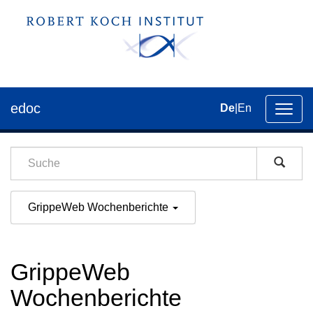
edoc
De
|
En
Umsch
der
Navig
GrippeWeb Wochenberichte
GrippeWeb
Wochenberichte