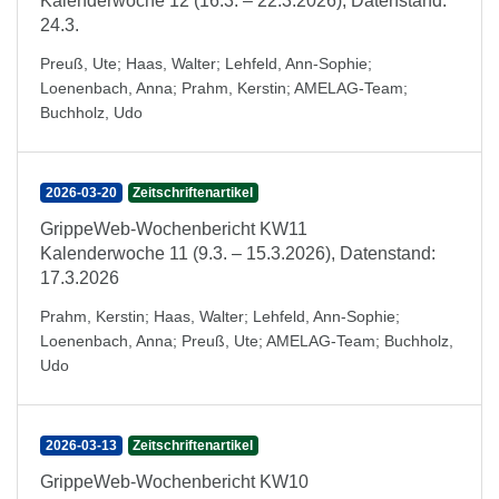
Kalenderwoche 12 (16.3. – 22.3.2026), Datenstand:
24.3.
Preuß, Ute
;
Haas, Walter
;
Lehfeld, Ann-Sophie
;
Loenenbach, Anna
;
Prahm, Kerstin
;
AMELAG-Team
;
Buchholz, Udo
2026-03-20
Zeitschriftenartikel
GrippeWeb-Wochenbericht KW11
Kalenderwoche 11 (9.3. – 15.3.2026), Datenstand:
17.3.2026
Prahm, Kerstin
;
Haas, Walter
;
Lehfeld, Ann-Sophie
;
Loenenbach, Anna
;
Preuß, Ute
;
AMELAG-Team
;
Buchholz,
Udo
2026-03-13
Zeitschriftenartikel
GrippeWeb-Wochenbericht KW10