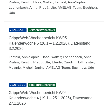
Prahm, Kerstin
;
Haas, Walter
;
Lehfeld, Ann-Sophie
;
Loenenbach, Anna
;
Preuß, Ute
;
AMELAG-Team
;
Buchholz,
Udo
2026-02-06
Zeitschriftenartikel
GrippeWeb-Wochenbericht KW05
Kalenderwoche 5 (26.1.– 1.2.2026), Datenstand:
3.2.2026
Lehfeld, Ann-Sophie
;
Haas, Walter
;
Loenenbach, Anna
;
Prahm, Kerstin
;
Preuß, Ute
;
Eberle, Carolin
;
Hoffmeister,
Melanie
;
Michel, Janine
;
AMELAG-Team
;
Buchholz, Udo
2026-01-30
Zeitschriftenartikel
GrippeWeb-Wochenbericht KW04
Kalenderwoche 4 (19.1.– 25.1.2026), Datenstand:
27.1.2026