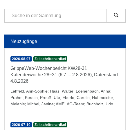
Neuzugänge
2026-08-07
Zeitschriftenartikel
GrippeWeb-Wochenbericht KW28-31
Kalenderwoche 28−31 (6.7. – 2.8.2026), Datenstand:
4.8.2026
Lehfeld, Ann-Sophie
;
Haas, Walter
;
Loenenbach, Anna
;
Prahm, Kerstin
;
Preuß, Ute
;
Eberle, Carolin
;
Hoffmeister,
Melanie
;
Michel, Janine
;
AMELAG-Team
;
Buchholz, Udo
2026-07-10
Zeitschriftenartikel