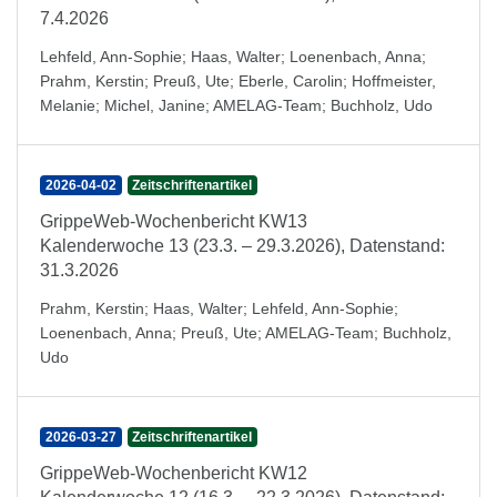
7.4.2026
Lehfeld, Ann-Sophie
;
Haas, Walter
;
Loenenbach, Anna
;
Prahm, Kerstin
;
Preuß, Ute
;
Eberle, Carolin
;
Hoffmeister,
Melanie
;
Michel, Janine
;
AMELAG-Team
;
Buchholz, Udo
2026-04-02
Zeitschriftenartikel
GrippeWeb-Wochenbericht KW13
Kalenderwoche 13 (23.3. – 29.3.2026), Datenstand:
31.3.2026
Prahm, Kerstin
;
Haas, Walter
;
Lehfeld, Ann-Sophie
;
Loenenbach, Anna
;
Preuß, Ute
;
AMELAG-Team
;
Buchholz,
Udo
2026-03-27
Zeitschriftenartikel
GrippeWeb-Wochenbericht KW12