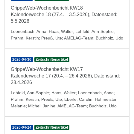
GrippeWeb-Wochenbericht KW18
Kalenderwoche 18 (27.4. – 3.5.2026), Datenstand:
5.5.2026
Loenenbach, Anna
;
Haas, Walter
;
Lehfeld, Ann-Sophie
;
Prahm, Kerstin
;
Preuß, Ute
;
AMELAG-Team
;
Buchholz, Udo
2026-04-30
Zeitschriftenartikel
GrippeWeb-Wochenbericht KW17
Kalenderwoche 17 (20.4. – 26.4.2026), Datenstand:
28.4.2026
Lehfeld, Ann-Sophie
;
Haas, Walter
;
Loenenbach, Anna
;
Prahm, Kerstin
;
Preuß, Ute
;
Eberle, Carolin
;
Hoffmeister,
Melanie
;
Michel, Janine
;
AMELAG-Team
;
Buchholz, Udo
2026-04-24
Zeitschriftenartikel