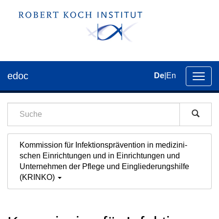
edoc
De
|
En
Umsch
der
Navig
Kommission für Infektions­prävention in medi­zini­
schen Ein­rich­tungen und in Ein­rich­tungen und
Unter­nehmen der Pflege und Ein­gliederungs­hilfe
(KRINKO)