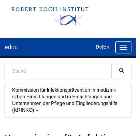
edoc
De
|
En
Umsch
der
Navig
Kommission für Infektions­prävention in medi­zini­
schen Ein­rich­tungen und in Ein­rich­tungen und
Unter­nehmen der Pflege und Ein­gliederungs­hilfe
(KRINKO)