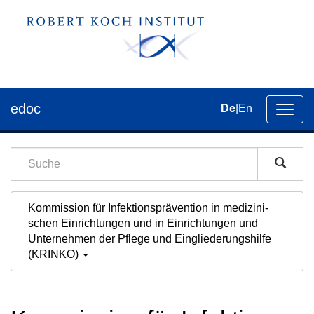
edoc
De
|
En
Umsch
der
Navig
Kommission für Infektions­prävention in medi­zini­
schen Ein­rich­tungen und in Ein­rich­tungen und
Unter­nehmen der Pflege und Ein­gliederungs­hilfe
(KRINKO)