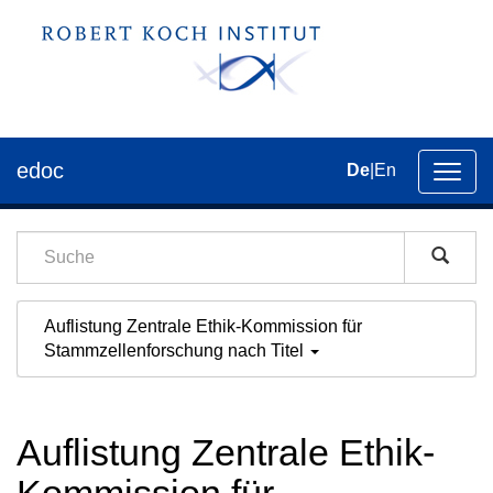
edoc
De
|
En
Umsch
der
Navig
Auflistung Zentrale Ethik-Kommission für
Stammzellenforschung nach Titel
Auflistung Zentrale Ethik-