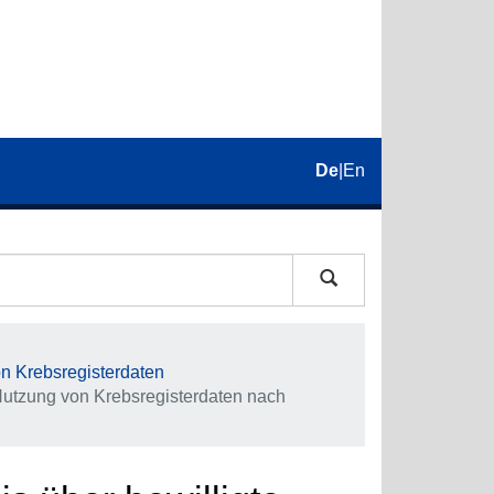
De
|
En
on Krebsregisterdaten
f Nutzung von Krebsregisterdaten nach