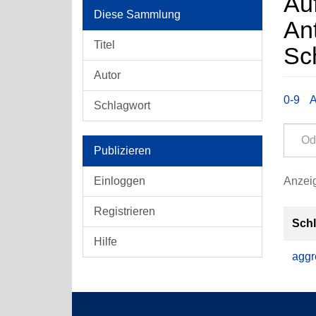
Auf
Diese Sammlung
An
Titel
Sc
Autor
0-9
Schlagwort
Publizieren
Einloggen
Anzeig
Registrieren
Sch
Hilfe
aggr