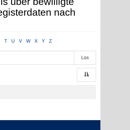
is über bewilligte
egisterdaten nach
S
T
U
V
W
X
Y
Z
Los