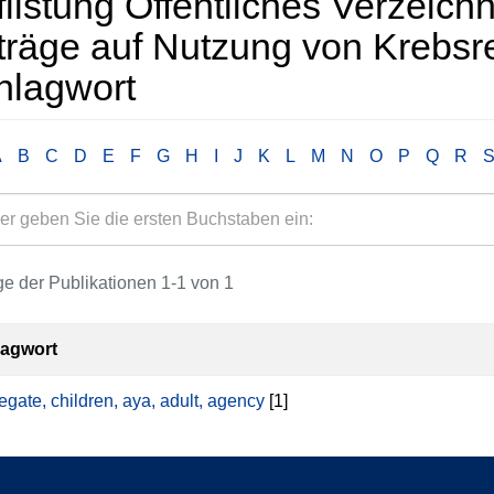
listung Öffentliches Verzeichn
träge auf Nutzung von Krebsr
hlagwort
A
B
C
D
E
F
G
H
I
J
K
L
M
N
O
P
Q
R
e der Publikationen 1-1 von 1
lagwort
egate, children, aya, adult, agency
[1]