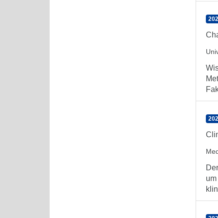
202
Cha
Uni
Wis
Met
Fak
202
Cli
Med
Der
um 
kli