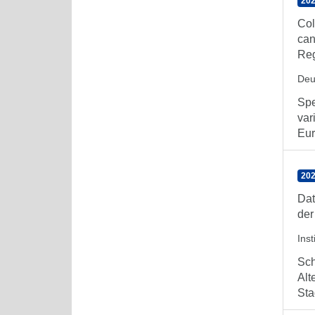
202
Col
can
Reg
Deu
Spe
var
Eur
202
Dat
der
Ins
Sch
Alt
Sta