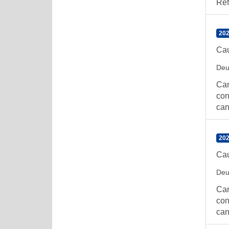
Ref
202
Cau
Deu
Can
con
can
202
Cau
Deu
Can
con
can