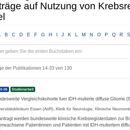
träge auf Nutzung von Krebsr
el
A
B
C
D
E
F
G
H
I
J
K
L
M
N
O
P
Q
R
e der Publikationen 14-33 von 130
6-06
Studienarbeit
desweite Vergleichskohorte fuer IDH-mutierte diffuse Gliome (
versitätsklinikum Essen (AöR), Klinik für Neurologie, Klinische Neuroon
ntragt werden bundesweite klinische Krebsregisterdaten zur Bi
 erwachsene Patientinnen und Patienten mit IDH-mutiertem diffu