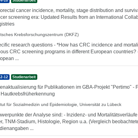
4-10
Studienarbeit
orectal cancer incidence, mortality, stage distribution and surviv
cer screening era: Updated Results from an International Coll
istries
tsches Krebsforschungszentrum (DKFZ)
cific research questions - *How has CRC incidence and mortali
ious CRC screening programs in different European countries? 
opean ...
2-12
Studienarbeit
enaktualisierung für Publikationen im GBA-Projekt "Pertimo" - 
 Hautkrebsfrüherkennung
titut für Sozialmedizin und Epidemiologie, Universität zu Lübeck
werpunkte der Analyse sind: - Inzidenz- und Mortalitätsverläu
er, TNM-Stadium, Histologie, Region u.a. (Vergleich beobachtet
dienangaben ...