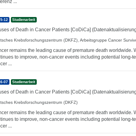
erenz ...
5-12
Studienarbeit
ses of Death in Cancer Patients [CoDiCa] (Datenaktualisierung
tsches Krebsforschungszentrum (DKFZ), Arbeitsgruppe Cancer Surviv
cer remains the leading cause of premature death worldwide. Whi
tinues to improve, non-cancer events including potential long-t
cer ...
6-07
Studienarbeit
ses of Death in Cancer Patients [CoDiCa] (Datenaktualisierun
tsches Krebsforschungszentrum (DKFZ)
cer remains the leading cause of premature death worldwide. Whi
tinues to improve, non-cancer events including potential long-t
cer ...