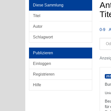
An
Diese Sammlung
Tit
Titel
Autor
0-9
Schlagwort
Publizieren
Anzeig
Einloggen
Registrieren
202
Bun
Hilfe
Uni
Bea
für