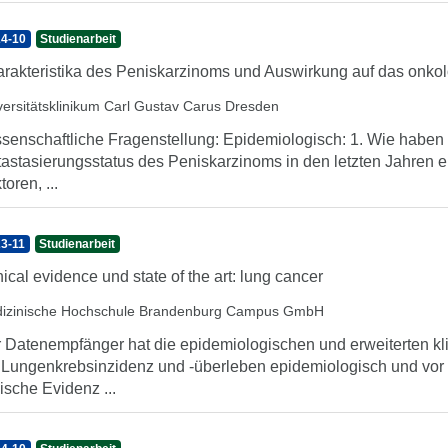
4-10
Studienarbeit
rakteristika des Peniskarzinoms und Auswirkung auf das onko
versitätsklinikum Carl Gustav Carus Dresden
senschaftliche Fragenstellung: Epidemiologisch: 1. Wie haben 
astasierungsstatus des Peniskarzinoms in den letzten Jahren e
toren, ...
3-11
Studienarbeit
nical evidence und state of the art: lung cancer
izinische Hochschule Brandenburg Campus GmbH
 Datenempfänger hat die epidemiologischen und erweiterten kl
Lungenkrebsinzidenz und -überleben epidemiologisch und vor a
nische Evidenz ...