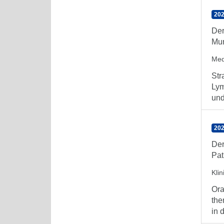
202
Der
Mun
Med
Str
Lym
und
202
Der
Pat
Klin
Ora
the
in 