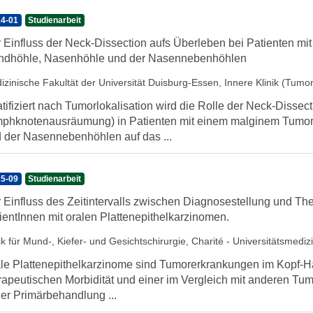
4-01
Studienarbeit
 Einfluss der Neck-Dissection aufs Überleben bei Patienten m
dhöhle, Nasenhöhle und der Nasennebenhöhlen
izinische Fakultät der Universität Duisburg-Essen, Innere Klinik (Tumo
atifiziert nach Tumorlokalisation wird die Rolle der Neck-Dissect
phknotenausräumung) in Patienten mit einem malginem Tumo
 der Nasennebenhöhlen auf das ...
5-09
Studienarbeit
 Einfluss des Zeitintervalls zwischen Diagnosestellung und The
ientInnen mit oralen Plattenepithelkarzinomen.
ik für Mund-, Kiefer- und Gesichtschirurgie, Charité - Universitätsmedizi
le Plattenepithelkarzinome sind Tumorerkrankungen im Kopf-Ha
rapeutischen Morbidität und einer im Vergleich mit anderen Tum
der Primärbehandlung ...