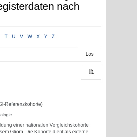
egisterdaten nach
S
T
U
V
W
X
Y
Z
Los
ISI-Referenzkohorte)
kologie
ldung einer nationalen Vergleichskohorte
sem Gliom. Die Kohorte dient als externe