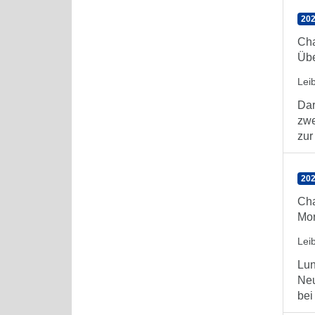
202
Cha
Übe
Lei
Dar
zwe
zur 
20
Cha
Mor
Lei
Lun
Neu
bei