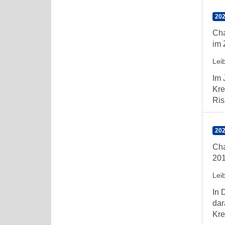
202
Cha
im 
Lei
Im 
Kre
Ris
202
Cha
20
Lei
In 
dar
Kre