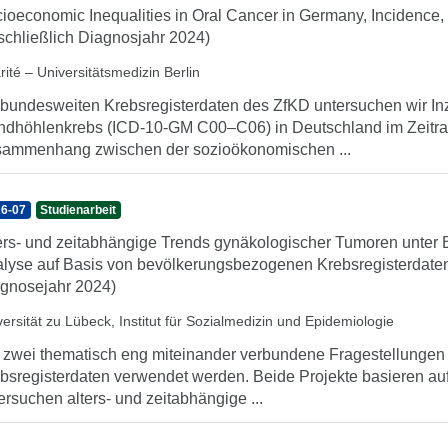
ioeconomic Inequalities in Oral Cancer in Germany, Incidence, 
schließlich Diagnosjahr 2024)
ité – Universitätsmedizin Berlin
 bundesweiten Krebsregisterdaten des ZfKD untersuchen wir I
dhöhlenkrebs (ICD-10-GM C00–C06) in Deutschland im Zeitra
ammenhang zwischen der sozioökonomischen ...
6-07
Studienarbeit
ers- und zeitabhängige Trends gynäkologischer Tumoren unter 
lyse auf Basis von bevölkerungsbezogenen Krebsregisterdaten 
gnosejahr 2024)
versität zu Lübeck, Institut für Sozialmedizin und Epidemiologie
 zwei thematisch eng miteinander verbundene Fragestellunge
bsregisterdaten verwendet werden. Beide Projekte basieren au
ersuchen alters- und zeitabhängige ...