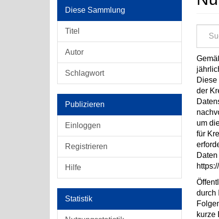
Diese Sammlung
Titel
Autor
Gemäß 
jährli
Schlagwort
Diese 
der Kr
Datens
Publizieren
nachvo
um di
Einloggen
für Kr
erford
Registrieren
Daten 
https:
Hilfe
Öffent
durch 
Statistik
Folgen
kurze