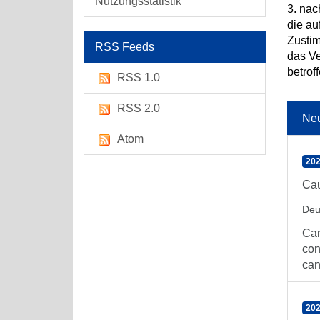
Nutzungsstatistik
3. nac
die au
Zusti
RSS Feeds
das V
betro
RSS 1.0
RSS 2.0
Ne
Atom
202
Cau
Deu
Can
con
can
202