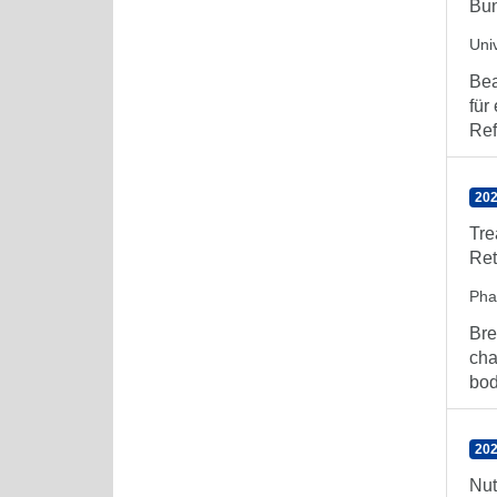
Bun
Uni
Bea
für
Ref
202
Tre
Ret
Pha
Bre
cha
body
202
Nut