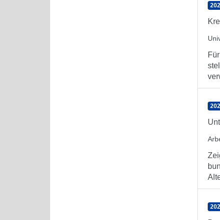
202
Kre
Uni
Für
ste
ver
202
Unt
Arb
Zei
bun
Alt
202