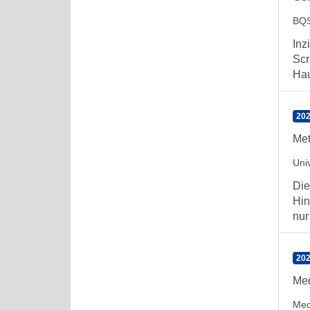
BQS
Inz
Scr
Hau
202
Met
Univ
Die
Hin
nur 
202
Med
Med