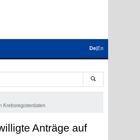
De
|
En
on Krebsregisterdaten
illigte Anträge auf