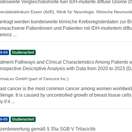
desweite Vergleichskohorte fuer IDH-mutierte diffuse Gliome (
versitätsklinikum Essen (AöR), Klinik für Neurologie, Klinische Neuroon
ntragt werden bundesweite klinische Krebsregisterdaten zur Bi
 erwachsene Patientinnen und Patienten mit IDH-mutiertem diffu
erenz ...
6-04
Studienarbeit
atment Pathways and Clinical Characteristics Among Patients w
rospective Descriptive Analysis with Data from 2020 to 2023 (D
rmaLex GmbH (part of Cencora Inc.)
ast cancer is the most common cancer among women worldwide a
llenge. It is caused by uncontrolled growth of breast tissue cells
 if it ...
6-05
Studienarbeit
zenbewertung gemäß § 35a SGB V Trilaciclib