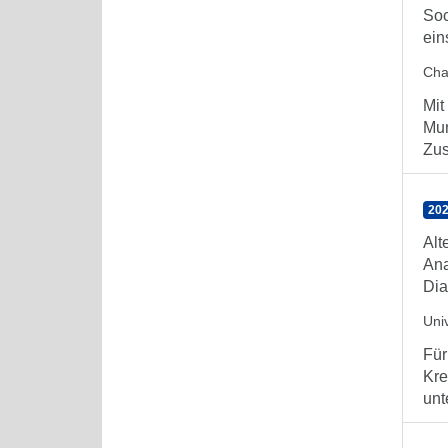
Soc
ein
Char
Mit
Mun
Zus
202
Alt
Ana
Dia
Uni
Für
Kre
unt