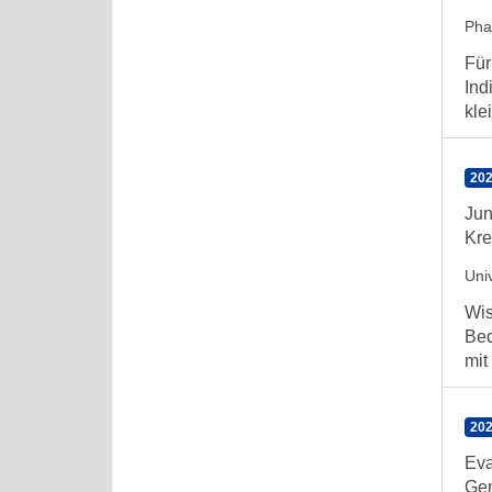
Ph
Für
Ind
kle
202
Jun
Kre
Uni
Wis
Bed
mit
202
Eva
Gem