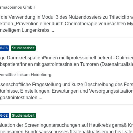
armacosmos GmbH
 die Verwendung in Modul 3 des Nutzendossiers zu Trilaciclib
ikation „Prävention einer durch Chemotherapie verursachten My
inzelligem Lungenkrebs ...
6-06
Studienarbeit
ge Darmkrebspatient*innen multiprofessionell betreut - Optimi
bspatient*innen mit gastrointestinalen Tumoren (Datenaktualis
versitätsklinikum Heidelberg
senschaftliche Fragestellung und kurze Beschreibung des For
ürfnisse, Einstellungen, Erwartungen und Versorgungssituation
 gastrointestinalen ...
6-02
Studienarbeit
luation der Screeninguntersuchungen auf Hautkrebs gemäß Kre
einsamen Bundesausschusses (Datenaktualisierung bis Date