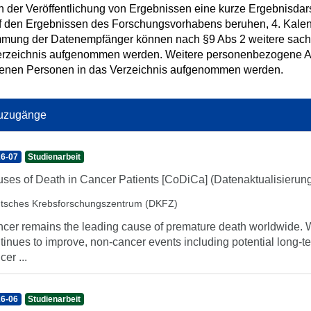
h der Veröffentlichung von Ergebnissen eine kurze Ergebnisdars
f den Ergebnissen des Forschungsvorhabens beruhen, 4. Kalend
mmung der Datenempfänger können nach §9 Abs 2 weitere sac
erzeichnis aufgenommen werden. Weitere personenbezogene Ang
ffenen Personen in das Verzeichnis aufgenommen werden.
uzugänge
6-07
Studienarbeit
ses of Death in Cancer Patients [CoDiCa] (Datenaktualisierun
tsches Krebsforschungszentrum (DKFZ)
cer remains the leading cause of premature death worldwide. Whi
tinues to improve, non-cancer events including potential long-t
cer ...
6-06
Studienarbeit