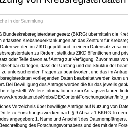
Bundeskrebsregisterdatengesetz (BKRG) übermitteln die Krebs
ch erfassten Krebsneuerkrankungen an das Zentrum für Krebsregi
Daten werden im ZfKD geprüft und in einem Datensatz zusamm
ebsregisterdaten zu fördern, stellt das ZfKD öffentlichen und p
atz oder Teile davon auf Antrag zur Verfügung. Zuvor muss von 
llziehbar darlegen, dass der Umfang und die Struktur der beant
e zu untersuchenden Fragen zu beantworten, und das im Antra
ebsregisterdaten vorliegenden Daten bearbeitet werden kann u
ert. Bei Bewilligung des Antrags werden die für das jeweils gepl
bereitgestellt. Weitere Informationen zum Antragsverfahren find
//www.krebsdaten.de/Krebs/DE/Content/Forschungsdaten/Info_a
liches Verzeichnis über bewilligte Anträge auf Nutzung von Dat
Dritte zu Forschungszwecken nach § 9 Absatz 1 BKRG: In dem Ve
des angegeben: 1. Name und Anschrift des Datenempfängers, 
 Beschreibung des Forschungsvorhabens und des mit dem Forsc