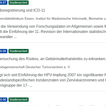
6-07
Studienarbeit
bsregistrierung und ICD-11
versitätsklinikum Essen, Institut für Medizinische Informatik, Biometrie
 die Verwendung von Forschungsdaten im Allgemeinen sowie fü
llt die Einführung der 11. Revision der Internationalen statistis
wandter ...
6-06
Studienarbeit
ersuchung des Risikos, an Gebärmutterhalskrebs zu erkranken,
eitsgemeinschaft Deutscher Tumorzentren e. V.
gt sich seit Einführung der HPV-Impfung 2007 ein signifikante
deslandspezifischen Inzidenzraten von Zervixkarzinomen und Ca
ersgruppe der 17- ...
6-06
Studienarbeit