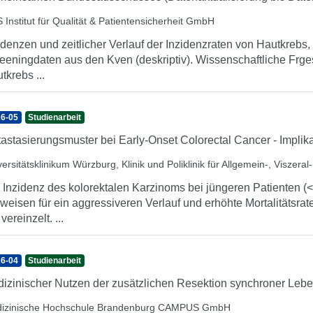
 Institut für Qualität & Patientensicherheit GmbH
idenzen und zeitlicher Verlauf der Inzidenzraten von Hautkrebs
eeningdaten aus den Kven (deskriptiv). Wissenschaftliche Frges
tkrebs ...
6-05
Studienarbeit
astasierungsmuster bei Early-Onset Colorectal Cancer - Implika
ersitätsklinikum Würzburg, Klinik und Poliklinik für Allgemein-, Viszera
 Inzidenz des kolorektalen Karzinoms bei jüngeren Patienten (<5
weisen für ein aggressiveren Verlauf und erhöhte Mortalitätsrat
vereinzelt. ...
6-04
Studienarbeit
izinischer Nutzen der zusätzlichen Resektion synchroner Le
izinische Hochschule Brandenburg CAMPUS GmbH