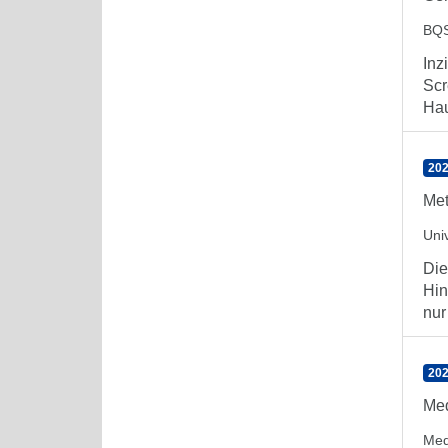
BQS
Inz
Scr
Hau
202
Met
Univ
Die
Hin
nur 
202
Med
Med