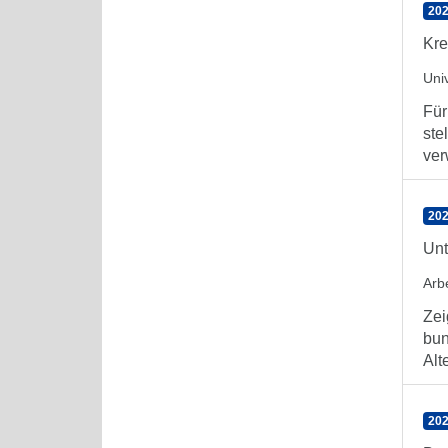
202
Kre
Uni
Für
ste
ver
202
Unt
Arb
Zei
bun
Alt
202