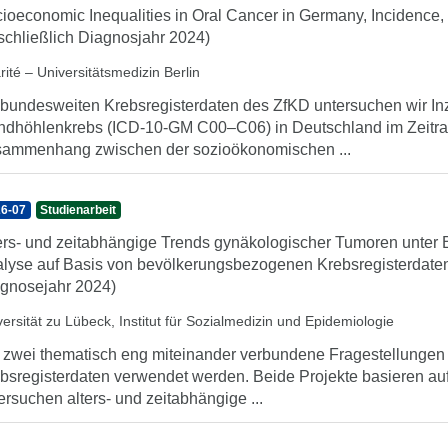
ioeconomic Inequalities in Oral Cancer in Germany, Incidence, 
schließlich Diagnosjahr 2024)
ité – Universitätsmedizin Berlin
 bundesweiten Krebsregisterdaten des ZfKD untersuchen wir I
dhöhlenkrebs (ICD-10-GM C00–C06) in Deutschland im Zeitra
ammenhang zwischen der sozioökonomischen ...
6-07
Studienarbeit
ers- und zeitabhängige Trends gynäkologischer Tumoren unter 
lyse auf Basis von bevölkerungsbezogenen Krebsregisterdaten 
gnosejahr 2024)
versität zu Lübeck, Institut für Sozialmedizin und Epidemiologie
 zwei thematisch eng miteinander verbundene Fragestellunge
bsregisterdaten verwendet werden. Beide Projekte basieren au
ersuchen alters- und zeitabhängige ...