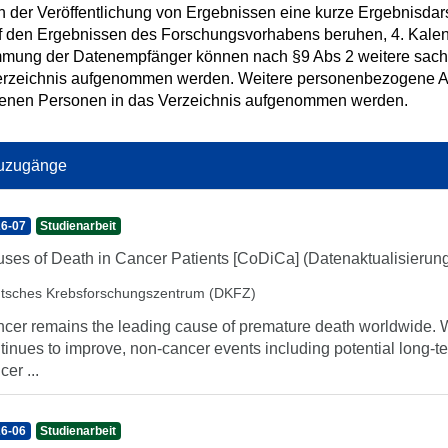
h der Veröffentlichung von Ergebnissen eine kurze Ergebnisdars
f den Ergebnissen des Forschungsvorhabens beruhen, 4. Kalend
mmung der Datenempfänger können nach §9 Abs 2 weitere sac
erzeichnis aufgenommen werden. Weitere personenbezogene Ang
ffenen Personen in das Verzeichnis aufgenommen werden.
uzugänge
6-07
Studienarbeit
ses of Death in Cancer Patients [CoDiCa] (Datenaktualisierun
tsches Krebsforschungszentrum (DKFZ)
cer remains the leading cause of premature death worldwide. Whi
tinues to improve, non-cancer events including potential long-t
cer ...
6-06
Studienarbeit