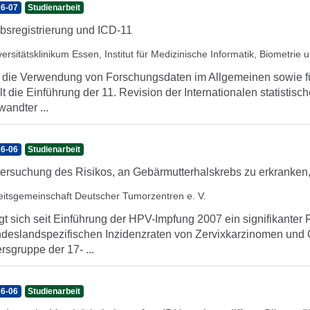
6-07
Studienarbeit
bsregistrierung und ICD-11
versitätsklinikum Essen, Institut für Medizinische Informatik, Biometrie
 die Verwendung von Forschungsdaten im Allgemeinen sowie fü
llt die Einführung der 11. Revision der Internationalen statistis
wandter ...
6-06
Studienarbeit
ersuchung des Risikos, an Gebärmutterhalskrebs zu erkranken,
eitsgemeinschaft Deutscher Tumorzentren e. V.
gt sich seit Einführung der HPV-Impfung 2007 ein signifikante
deslandspezifischen Inzidenzraten von Zervixkarzinomen und Ca
ersgruppe der 17- ...
6-06
Studienarbeit