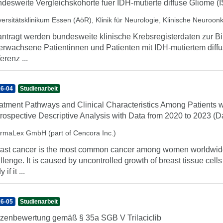
desweite Vergleichskohorte fuer IDH-mutierte diffuse Gliome (
versitätsklinikum Essen (AöR), Klinik für Neurologie, Klinische Neuroon
ntragt werden bundesweite klinische Krebsregisterdaten zur Bi
 erwachsene Patientinnen und Patienten mit IDH-mutiertem diffu
erenz ...
6-04
Studienarbeit
atment Pathways and Clinical Characteristics Among Patients w
rospective Descriptive Analysis with Data from 2020 to 2023 (D
rmaLex GmbH (part of Cencora Inc.)
ast cancer is the most common cancer among women worldwide a
llenge. It is caused by uncontrolled growth of breast tissue cells
 if it ...
6-05
Studienarbeit
zenbewertung gemäß § 35a SGB V Trilaciclib