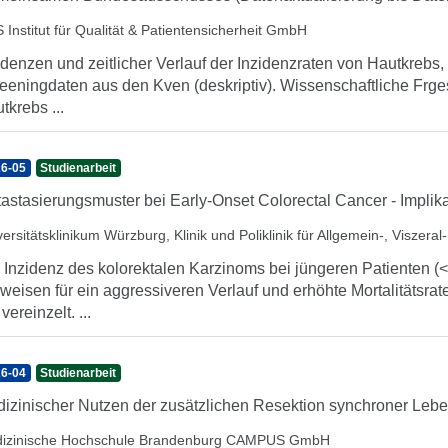
 Institut für Qualität & Patientensicherheit GmbH
idenzen und zeitlicher Verlauf der Inzidenzraten von Hautkrebs
eeningdaten aus den Kven (deskriptiv). Wissenschaftliche Frges
tkrebs ...
6-05
Studienarbeit
astasierungsmuster bei Early-Onset Colorectal Cancer - Implika
ersitätsklinikum Würzburg, Klinik und Poliklinik für Allgemein-, Viszera
 Inzidenz des kolorektalen Karzinoms bei jüngeren Patienten (<5
weisen für ein aggressiveren Verlauf und erhöhte Mortalitätsrat
vereinzelt. ...
6-04
Studienarbeit
izinischer Nutzen der zusätzlichen Resektion synchroner Le
izinische Hochschule Brandenburg CAMPUS GmbH