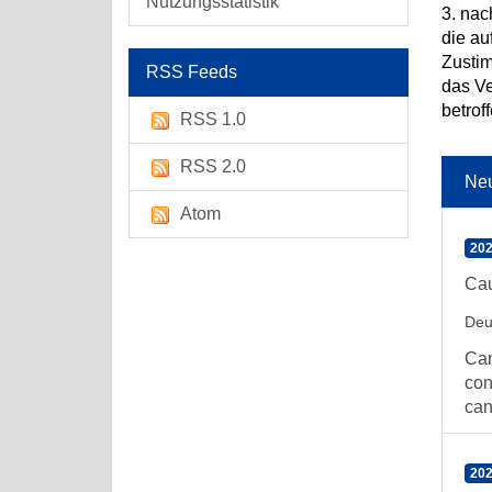
Nutzungsstatistik
3. nac
die au
Zusti
RSS Feeds
das V
betro
RSS 1.0
RSS 2.0
Ne
Atom
202
Cau
Deu
Can
con
can
202