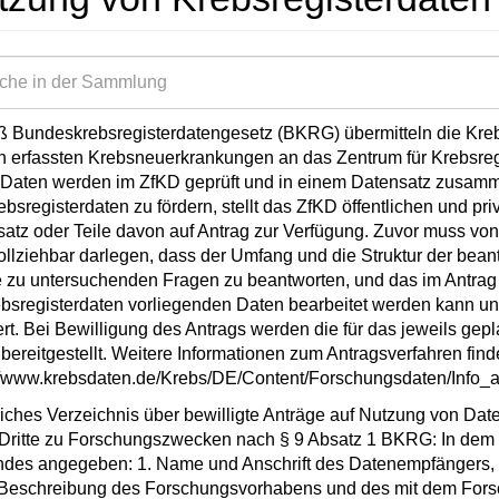
Bundeskrebsregisterdatengesetz (BKRG) übermitteln die Krebs
ch erfassten Krebsneuerkrankungen an das Zentrum für Krebsregi
Daten werden im ZfKD geprüft und in einem Datensatz zusamm
ebsregisterdaten zu fördern, stellt das ZfKD öffentlichen und p
atz oder Teile davon auf Antrag zur Verfügung. Zuvor muss von 
llziehbar darlegen, dass der Umfang und die Struktur der beant
e zu untersuchenden Fragen zu beantworten, und das im Antra
ebsregisterdaten vorliegenden Daten bearbeitet werden kann u
ert. Bei Bewilligung des Antrags werden die für das jeweils gepl
bereitgestellt. Weitere Informationen zum Antragsverfahren find
//www.krebsdaten.de/Krebs/DE/Content/Forschungsdaten/Info_a
liches Verzeichnis über bewilligte Anträge auf Nutzung von Dat
Dritte zu Forschungszwecken nach § 9 Absatz 1 BKRG: In dem Ve
des angegeben: 1. Name und Anschrift des Datenempfängers, 
 Beschreibung des Forschungsvorhabens und des mit dem Forsc