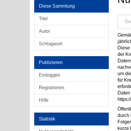
Diese Sammlung
Titel
Autor
Gemäß 
jährli
Schlagwort
Diese 
der Kr
Datens
Publizieren
nachvo
um di
Einloggen
für Kr
erford
Registrieren
Daten 
https:
Hilfe
Öffent
durch 
Statistik
Folgen
kurze