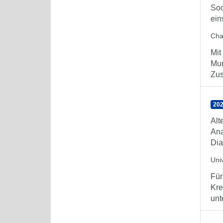
Soc
ein
Char
Mit
Mun
Zus
202
Alt
Ana
Dia
Uni
Für
Kre
unt