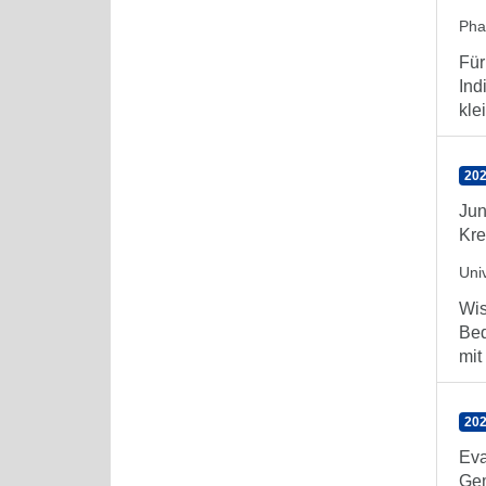
Ph
Für
Ind
kle
202
Jun
Kre
Uni
Wis
Bed
mit
202
Eva
Gem