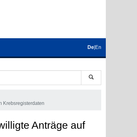
De
|
En
on Krebsregisterdaten
illigte Anträge auf