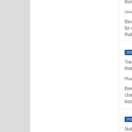
Bun
Uni
Bea
für
Ref
202
Tre
Ret
Pha
Bre
cha
body
202
Nut