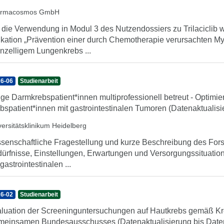
armacosmos GmbH
 die Verwendung in Modul 3 des Nutzendossiers zu Trilaciclib
ikation „Prävention einer durch Chemotherapie verursachten My
inzelligem Lungenkrebs ...
6-06
Studienarbeit
ge Darmkrebspatient*innen multiprofessionell betreut - Optimi
bspatient*innen mit gastrointestinalen Tumoren (Datenaktualis
versitätsklinikum Heidelberg
senschaftliche Fragestellung und kurze Beschreibung des For
ürfnisse, Einstellungen, Erwartungen und Versorgungssituation
 gastrointestinalen ...
6-02
Studienarbeit
luation der Screeninguntersuchungen auf Hautkrebs gemäß Kre
einsamen Bundesausschusses (Datenaktualisierung bis Date