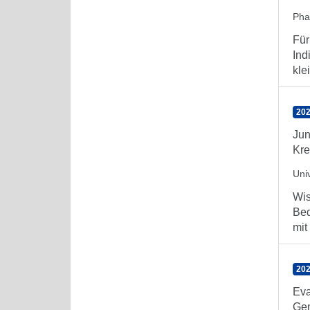
Ph
Für
Ind
kle
202
Jun
Kre
Uni
Wis
Bed
mit
202
Eva
Gem