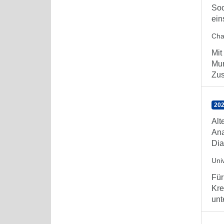
Soc
ein
Char
Mit
Mun
Zus
202
Alt
Ana
Dia
Uni
Für
Kre
unt