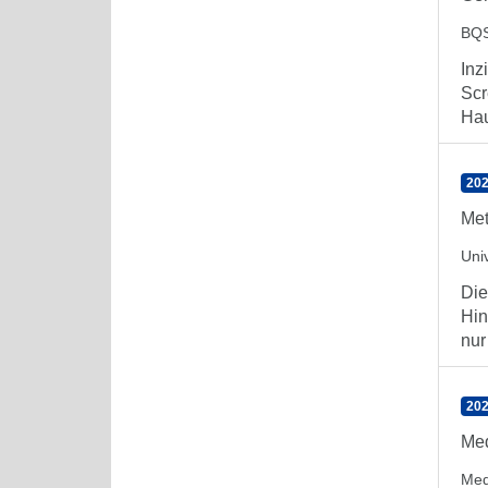
BQS
Inz
Scr
Hau
202
Met
Univ
Die
Hin
nur 
202
Med
Med