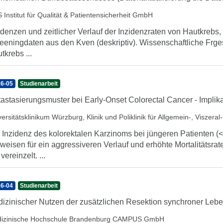
 Institut für Qualität & Patientensicherheit GmbH
idenzen und zeitlicher Verlauf der Inzidenzraten von Hautkrebs
eeningdaten aus den Kven (deskriptiv). Wissenschaftliche Frges
tkrebs ...
6-05
Studienarbeit
astasierungsmuster bei Early-Onset Colorectal Cancer - Implika
ersitätsklinikum Würzburg, Klinik und Poliklinik für Allgemein-, Viszera
 Inzidenz des kolorektalen Karzinoms bei jüngeren Patienten (<5
weisen für ein aggressiveren Verlauf und erhöhte Mortalitätsrat
vereinzelt. ...
6-04
Studienarbeit
izinischer Nutzen der zusätzlichen Resektion synchroner Le
izinische Hochschule Brandenburg CAMPUS GmbH