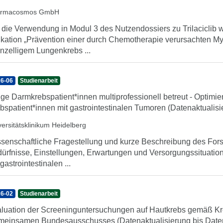
armacosmos GmbH
 die Verwendung in Modul 3 des Nutzendossiers zu Trilaciclib
ikation „Prävention einer durch Chemotherapie verursachten My
inzelligem Lungenkrebs ...
6-06
Studienarbeit
ge Darmkrebspatient*innen multiprofessionell betreut - Optimi
bspatient*innen mit gastrointestinalen Tumoren (Datenaktualis
versitätsklinikum Heidelberg
senschaftliche Fragestellung und kurze Beschreibung des For
ürfnisse, Einstellungen, Erwartungen und Versorgungssituation
 gastrointestinalen ...
6-02
Studienarbeit
luation der Screeninguntersuchungen auf Hautkrebs gemäß Kre
einsamen Bundesausschusses (Datenaktualisierung bis Date