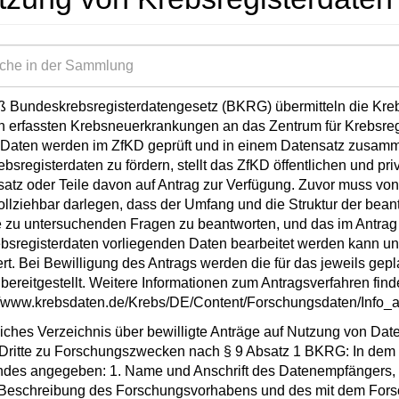
Bundeskrebsregisterdatengesetz (BKRG) übermitteln die Krebs
ch erfassten Krebsneuerkrankungen an das Zentrum für Krebsregi
Daten werden im ZfKD geprüft und in einem Datensatz zusamm
ebsregisterdaten zu fördern, stellt das ZfKD öffentlichen und p
atz oder Teile davon auf Antrag zur Verfügung. Zuvor muss von 
llziehbar darlegen, dass der Umfang und die Struktur der beant
e zu untersuchenden Fragen zu beantworten, und das im Antra
ebsregisterdaten vorliegenden Daten bearbeitet werden kann u
ert. Bei Bewilligung des Antrags werden die für das jeweils gepl
bereitgestellt. Weitere Informationen zum Antragsverfahren find
//www.krebsdaten.de/Krebs/DE/Content/Forschungsdaten/Info_a
liches Verzeichnis über bewilligte Anträge auf Nutzung von Dat
Dritte zu Forschungszwecken nach § 9 Absatz 1 BKRG: In dem Ve
des angegeben: 1. Name und Anschrift des Datenempfängers, 
 Beschreibung des Forschungsvorhabens und des mit dem Forsc