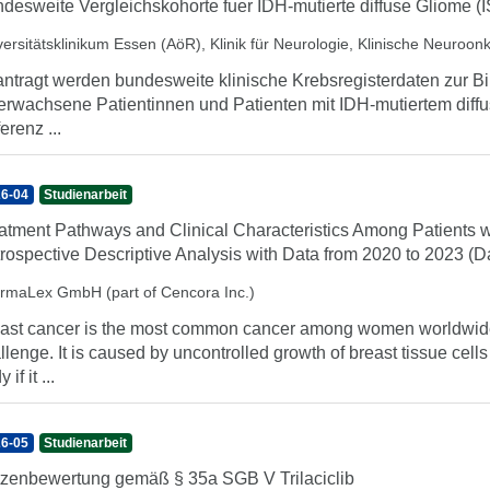
desweite Vergleichskohorte fuer IDH-mutierte diffuse Gliome (
versitätsklinikum Essen (AöR), Klinik für Neurologie, Klinische Neuroon
ntragt werden bundesweite klinische Krebsregisterdaten zur Bi
 erwachsene Patientinnen und Patienten mit IDH-mutiertem diffu
erenz ...
6-04
Studienarbeit
atment Pathways and Clinical Characteristics Among Patients w
rospective Descriptive Analysis with Data from 2020 to 2023 (D
rmaLex GmbH (part of Cencora Inc.)
ast cancer is the most common cancer among women worldwide a
llenge. It is caused by uncontrolled growth of breast tissue cells
 if it ...
6-05
Studienarbeit
zenbewertung gemäß § 35a SGB V Trilaciclib