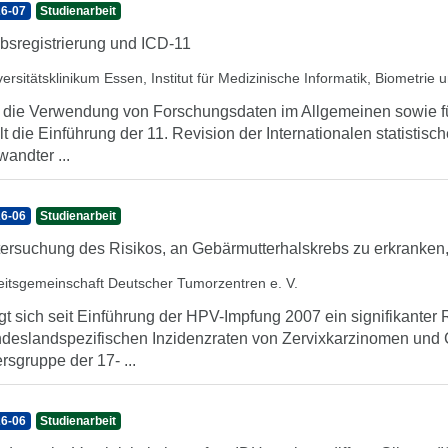
6-07
Studienarbeit
bsregistrierung und ICD-11
versitätsklinikum Essen, Institut für Medizinische Informatik, Biometrie
 die Verwendung von Forschungsdaten im Allgemeinen sowie fü
llt die Einführung der 11. Revision der Internationalen statistis
wandter ...
6-06
Studienarbeit
ersuchung des Risikos, an Gebärmutterhalskrebs zu erkranken,
eitsgemeinschaft Deutscher Tumorzentren e. V.
gt sich seit Einführung der HPV-Impfung 2007 ein signifikante
deslandspezifischen Inzidenzraten von Zervixkarzinomen und Ca
ersgruppe der 17- ...
6-06
Studienarbeit