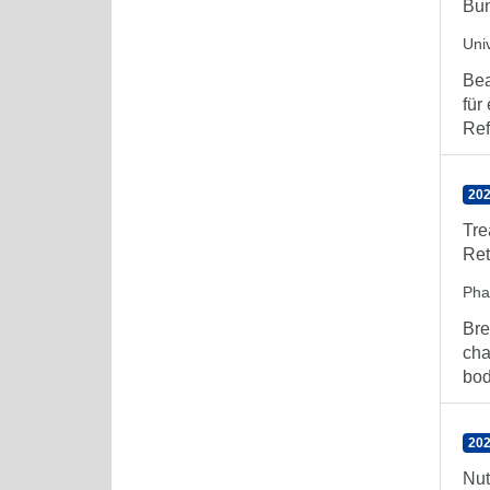
Bun
Uni
Bea
für
Ref
202
Tre
Ret
Pha
Bre
cha
body
202
Nut