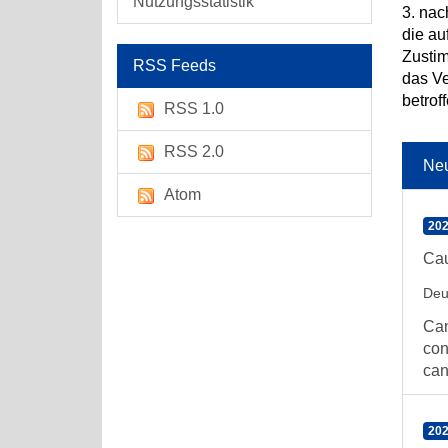
Nutzungsstatistik
3. nac
die au
Zusti
RSS Feeds
das V
betro
RSS 1.0
RSS 2.0
Ne
Atom
202
Cau
Deu
Can
con
can
202