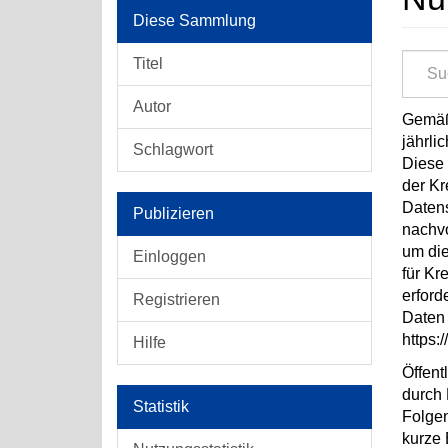
Diese Sammlung
Titel
Autor
Gemäß 
jährli
Schlagwort
Diese 
der Kr
Datens
Publizieren
nachvo
um di
Einloggen
für Kr
erford
Registrieren
Daten 
https:
Hilfe
Öffent
durch 
Statistik
Folgen
kurze