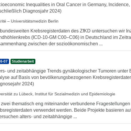
ioeconomic Inequalities in Oral Cancer in Germany, Incidence, 
schließlich Diagnosjahr 2024)
ité – Universitätsmedizin Berlin
 bundesweiten Krebsregisterdaten des ZfKD untersuchen wir I
dhöhlenkrebs (ICD-10-GM C00–C06) in Deutschland im Zeitra
ammenhang zwischen der sozioökonomischen ...
6-07
Studienarbeit
ers- und zeitabhängige Trends gynäkologischer Tumoren unter 
lyse auf Basis von bevölkerungsbezogenen Krebsregisterdaten 
gnosejahr 2024)
versität zu Lübeck, Institut für Sozialmedizin und Epidemiologie
 zwei thematisch eng miteinander verbundene Fragestellunge
bsregisterdaten verwendet werden. Beide Projekte basieren au
ersuchen alters- und zeitabhängige ...