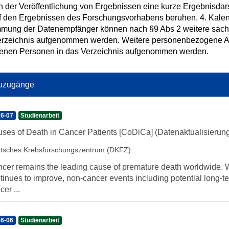
h der Veröffentlichung von Ergebnissen eine kurze Ergebnisdars
f den Ergebnissen des Forschungsvorhabens beruhen, 4. Kalend
mmung der Datenempfänger können nach §9 Abs 2 weitere sac
erzeichnis aufgenommen werden. Weitere personenbezogene Ang
ffenen Personen in das Verzeichnis aufgenommen werden.
uzugänge
6-07
Studienarbeit
ses of Death in Cancer Patients [CoDiCa] (Datenaktualisierun
tsches Krebsforschungszentrum (DKFZ)
cer remains the leading cause of premature death worldwide. Whi
tinues to improve, non-cancer events including potential long-t
cer ...
6-06
Studienarbeit