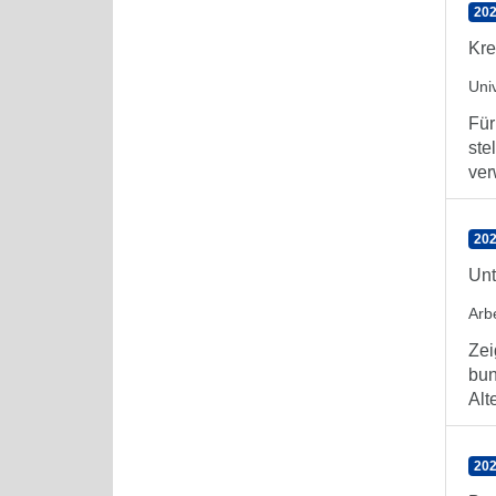
202
Kre
Uni
Für
ste
ver
202
Unt
Arb
Zei
bun
Alt
202