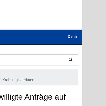
De
|
En
on Krebsregisterdaten
illigte Anträge auf