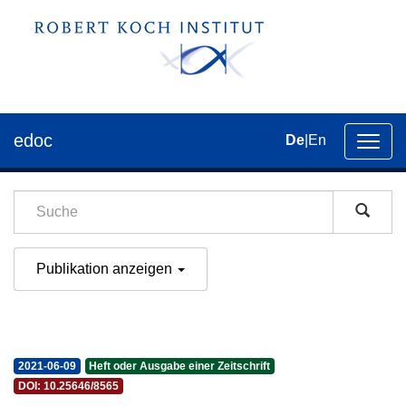
edoc
De
|
En
Umsch
der
Navig
Publikation anzeigen
2021-06-09
Heft oder Ausgabe einer Zeitschrift
DOI: 10.25646/8565