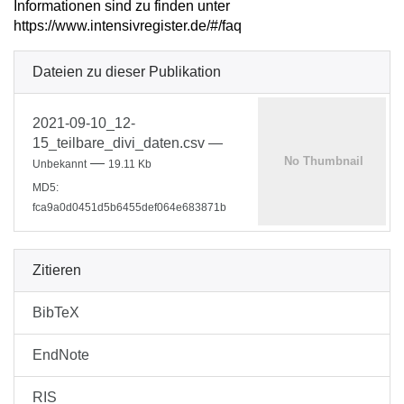
Informationen sind zu finden unter
https://www.intensivregister.de/#/faq
Dateien zu dieser Publikation
2021-09-10_12-
15_teilbare_divi_daten.csv
—
—
Unbekannt
19.11 Kb
MD5:
fca9a0d0451d5b6455def064e683871b
Zitieren
BibTeX
EndNote
RIS