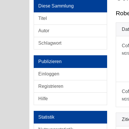
Diese Sammlung
Robe
Titel
Dat
Autor
Schlagwort
Co
MD5
Publizieren
Einloggen
Registrieren
Co
Hilfe
MD5
Statistik
Zit