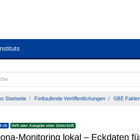
nstituts
c Startseite
Fortlaufende Veröffentlichungen
GBE Faktenb
9-16
Heft oder Ausgabe einer Zeitschrift
ona-Monitoring lokal – Eckdaten fü