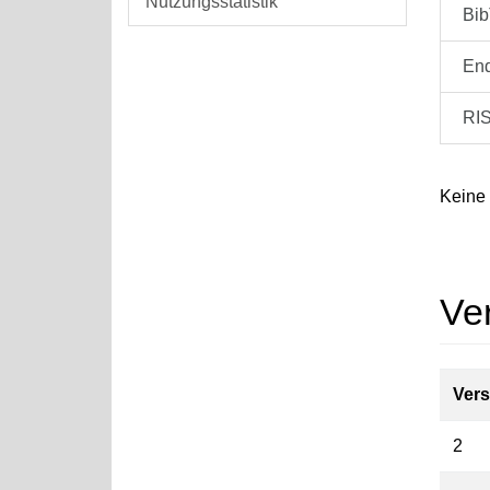
Nutzungsstatistik
Bi
En
RI
Keine
Ve
Vers
2