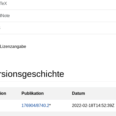
bTeX
dNote
S
 Lizenzangabe
rsionsgeschichte
ion
Publikation
Datum
176904/8740.2
*
2022-02-18T14:52:39Z