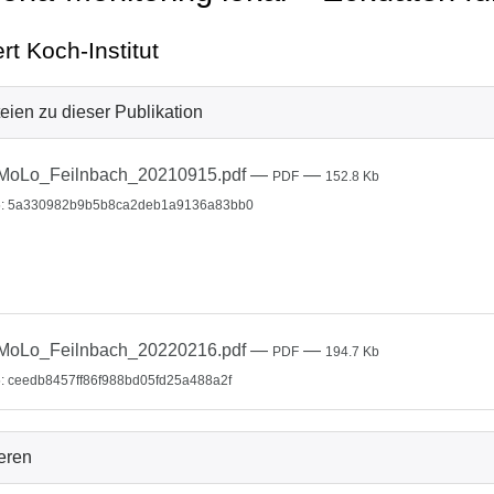
rt Koch-Institut
eien zu dieser Publikation
MoLo_Feilnbach_20210915.pdf
—
—
PDF
152.8 Kb
: 5a330982b9b5b8ca2deb1a9136a83bb0
MoLo_Feilnbach_20220216.pdf
—
—
PDF
194.7 Kb
: ceedb8457ff86f988bd05fd25a488a2f
ieren