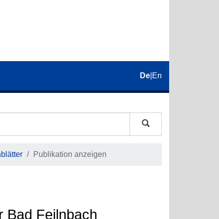
De
|
En
lätter
Publikation anzeigen
r Bad Feilnbach