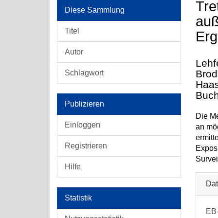
Tre
Diese Sammlung
auß
Titel
Erg
Autor
Lehf
Brod
Schlagwort
Haas
Buch
Publizieren
Die Me
Einloggen
an mög
ermitt
Registrieren
Exposi
Survei
Hilfe
Dat
Statistik
EB-