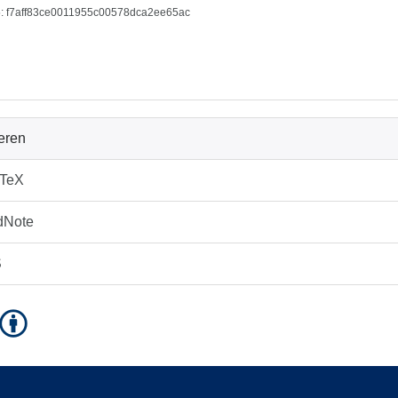
: f7aff83ce0011955c00578dca2ee65ac
ieren
bTeX
dNote
S