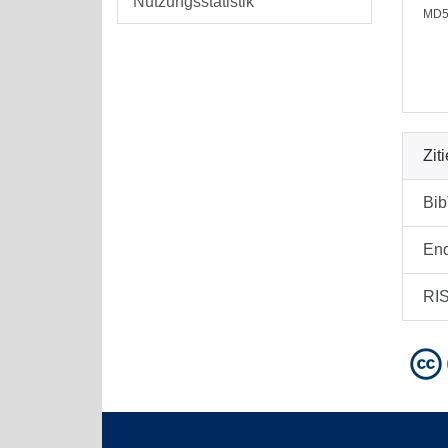
Nutzungsstatistik
MD5
Zit
Bi
En
RI