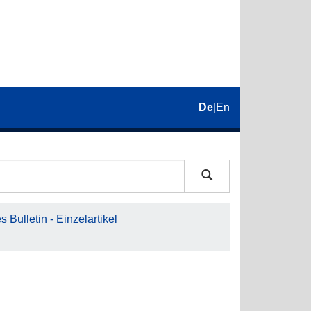
De
|
En
 Bulletin - Einzelartikel