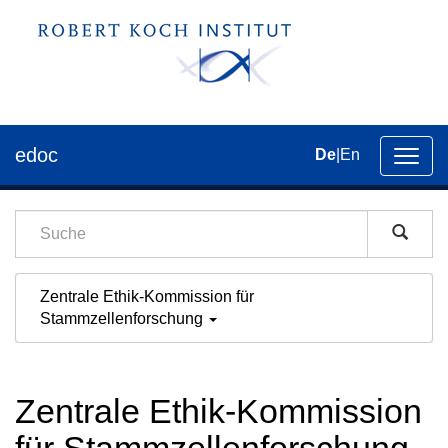
edoc
De
|
En
Umsch
der
Navig
Zentrale Ethik-Kommission für
Stammzellenforschung
Zentrale Ethik-Kommission