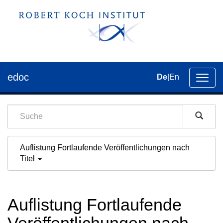
edoc
De
|
En
Umsch
der
Navig
Auflistung Fortlaufende Veröffentlichungen nach
Titel
Auflistung Fortlaufende