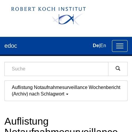
edoc
De
|
En
Umsch
der
Navig
Auflistung Notaufnahmesurveillance Wochenbericht
(Archiv) nach Schlagwort
Auflistung