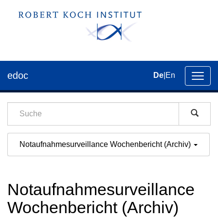
edoc
De
|
En
Umsch
der
Navig
Notaufnahmesurveillance Wochenbericht (Archiv)
Notaufnahmesurveillance
Wochenbericht (Archiv)