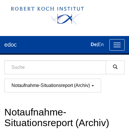
edoc
De
|
En
Umsch
der
Navig
Notaufnahme-Situationsreport (Archiv)
Notaufnahme-
Situationsreport (Archiv)