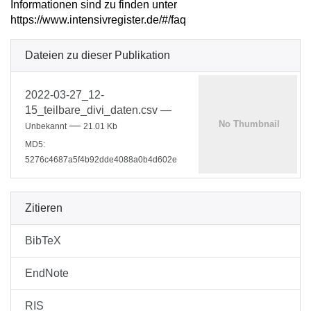
Informationen sind zu finden unter
https://www.intensivregister.de/#/faq
Dateien zu dieser Publikation
2022-03-27_12-
15_teilbare_divi_daten.csv
—
—
Unbekannt
21.01 Kb
MD5:
5276c4687a5f4b92dde4088a0b4d602e
Zitieren
BibTeX
EndNote
RIS