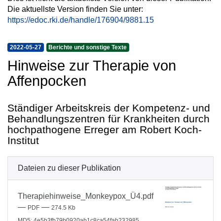
Die aktuellste Version finden Sie unter:
https://edoc.rki.de/handle/176904/9881.15
2022-05-27
Berichte und sonstige Texte
Hinweise zur Therapie von
Affenpocken
Ständiger Arbeitskreis der Kompetenz- und
Behandlungszentren für Krankheiten durch
hochpathogene Erreger am Robert Koch-
Institut
Dateien zu dieser Publikation
Therapiehinweise_Monkeypox_Ü4.pdf
—
—
PDF
274.5 Kb
MD5: 4e5b3fb79b0920ab1c8ca54fab232985