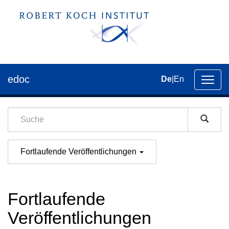
edoc
De
|
En
Umsch
der
Navig
Fortlaufende Veröffentlichungen
Fortlaufende
Veröffentlichungen