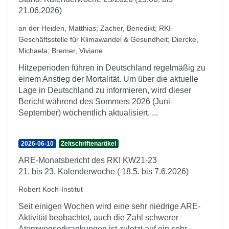
21.06.2026)
an der Heiden, Matthias
;
Zacher, Benedikt
;
RKI-
Geschäftsstelle für Klimawandel & Gesundheit
;
Diercke,
Michaela
;
Bremer, Viviane
Hitzeperioden führen in Deutschland regelmäßig zu
einem Anstieg der Mortalität. Um über die aktuelle
Lage in Deutschland zu informieren, wird dieser
Bericht während des Sommers 2026 (Juni-
September) wöchentlich aktualisiert. ...
2026-06-10
Zeitschriftenartikel
ARE-Monatsbericht des RKI KW21-23
21. bis 23. Kalenderwoche ( 18.5. bis 7.6.2026)
Robert Koch-Institut
Seit einigen Wochen wird eine sehr niedrige ARE-
Aktivität beobachtet, auch die Zahl schwerer
Atemwegserkrankungen ist zuletzt auf ein sehr