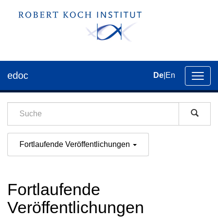
edoc
De
|
En
Umsch
der
Navig
Fortlaufende Veröffentlichungen
Fortlaufende
Veröffentlichungen