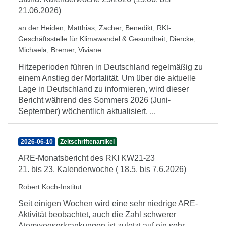
21.06.2026)
an der Heiden, Matthias
;
Zacher, Benedikt
;
RKI-
Geschäftsstelle für Klimawandel & Gesundheit
;
Diercke,
Michaela
;
Bremer, Viviane
Hitzeperioden führen in Deutschland regelmäßig zu
einem Anstieg der Mortalität. Um über die aktuelle
Lage in Deutschland zu informieren, wird dieser
Bericht während des Sommers 2026 (Juni-
September) wöchentlich aktualisiert. ...
2026-06-10
Zeitschriftenartikel
ARE-Monatsbericht des RKI KW21-23
21. bis 23. Kalenderwoche ( 18.5. bis 7.6.2026)
Robert Koch-Institut
Seit einigen Wochen wird eine sehr niedrige ARE-
Aktivität beobachtet, auch die Zahl schwerer
Atemwegserkrankungen ist zuletzt auf ein sehr